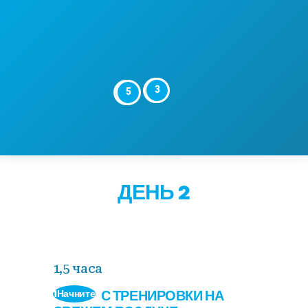
4
3
6
5
ДЕНЬ 2
1,5 часа
С ТРЕНИРОВКИ НА
1Начните