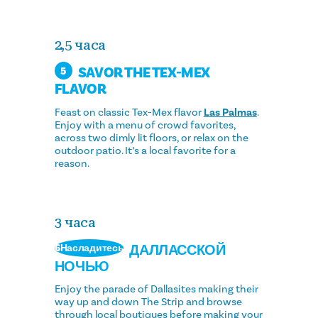
2,5 часа
SAVOR THE TEX-MEX
5
FLAVOR
Feast on classic Tex-Mex flavor
Las Palmas
.
Enjoy with a menu of crowd favorites,
across two dimly lit floors, or relax on the
outdoor patio. It’s a local favorite for a
reason.
3 часа
ДАЛЛАССКОЙ
6Насладитесь
НОЧЬЮ
Enjoy the parade of Dallasites making their
way up and down The Strip and browse
through local boutiques before making your