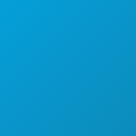
Даллас, Техас 75201
(214) 571-1000
ЧЕМ ЗАНЯТЬСЯ
СОБЫТИЯ
ЕДА И НАПИТКИ
УЗНАТЬ БОЛЬШЕ
НОЧНАЯ ЖИЗНЬ
СПОРТ
ПЛАН
ПОЗНАКОМЬТЕСЬ С
ПРЕДЛОЖЕНИЯ ОТЕЛЕЙ
О НАС
ВАКАНСИИ