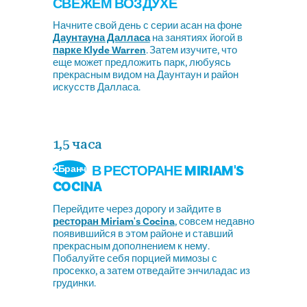
СВЕЖЕМ ВОЗДУХЕ
Начните свой день с серии асан на фоне
Даунтауна Далласа
на занятиях йогой в
парке Klyde Warren
. Затем изучите, что
еще может предложить парк, любуясь
прекрасным видом на Даунтаун и район
искусств Далласа.
1,5 часа
В РЕСТОРАНЕ MIRIAM'S
2Бранч
COCINA
Перейдите через дорогу и зайдите в
ресторан Miriam's Cocina
, совсем недавно
появившийся в этом районе и ставший
прекрасным дополнением к нему.
Побалуйте себя порцией мимозы с
просекко, а затем отведайте энчиладас из
грудинки.