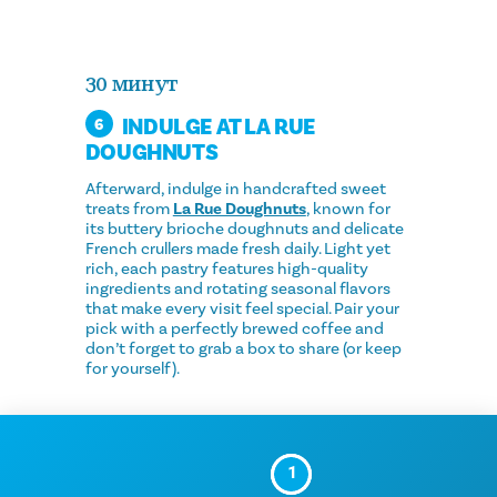
30 минут
INDULGE AT LA RUE
6
DOUGHNUTS
Afterward, indulge in handcrafted sweet
treats from
La Rue Doughnuts
, known for
its buttery brioche doughnuts and delicate
French crullers made fresh daily. Light yet
rich, each pastry features high-quality
ingredients and rotating seasonal flavors
that make every visit feel special. Pair your
pick with a perfectly brewed coffee and
don’t forget to grab a box to share (or keep
for yourself).
1
2