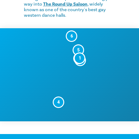
way into
The Round Up Saloon
, widely
known as one of the country's best gay
western dance halls.
6
5
1
2
3
4