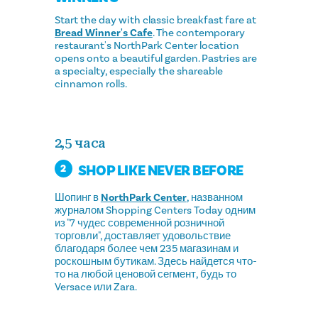
Start the day with classic breakfast fare at
Bread Winner's Cafe
. The contemporary
restaurant's NorthPark Center location
opens onto a beautiful garden. Pastries are
a specialty, especially the shareable
cinnamon rolls.
2,5 часа
SHOP LIKE NEVER BEFORE
2
Шопинг в
NorthPark Center
, названном
журналом Shopping Centers Today одним
из "7 чудес современной розничной
торговли", доставляет удовольствие
благодаря более чем 235 магазинам и
роскошным бутикам. Здесь найдется что-
то на любой ценовой сегмент, будь то
Versace или Zara.