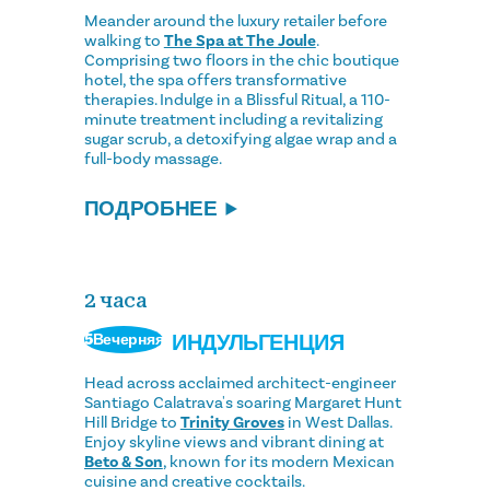
Meander around the luxury retailer before
walking to
The Spa at The Joule
.
Comprising two floors in the chic boutique
hotel, the spa offers transformative
therapies. Indulge in a Blissful Ritual, a 110-
minute treatment including a revitalizing
sugar scrub, a detoxifying algae wrap and a
full-body massage.
ПОДРОБНЕЕ
2 часа
ИНДУЛЬГЕНЦИЯ
5Вечерняя
Head across acclaimed architect-engineer
Santiago Calatrava's soaring Margaret Hunt
Hill Bridge to
Trinity Groves
in West Dallas.
Enjoy skyline views and vibrant dining at
Beto & Son
, known for its modern Mexican
cuisine and creative cocktails.