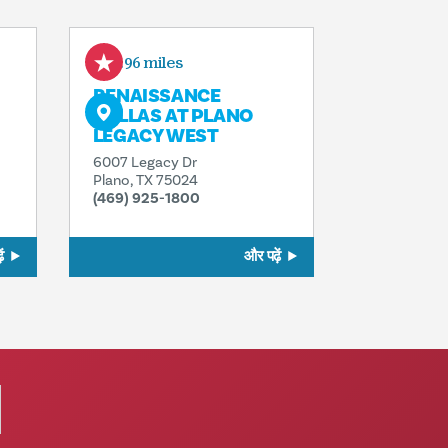
1.96 miles
RENAISSANCE
DALLAS AT PLANO
LEGACY WEST
6007 Legacy Dr
Plano, TX 75024
(469) 925-1800
ं
और पढ़ें