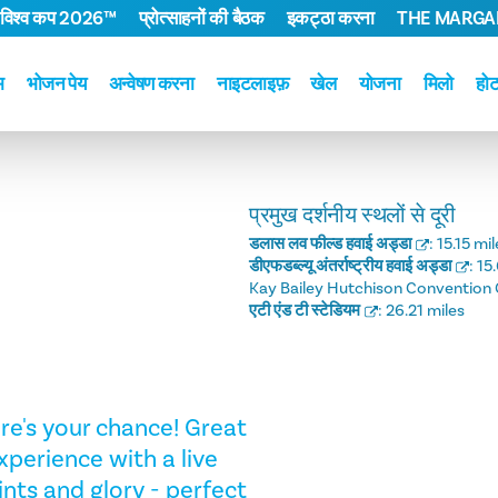
 विश्व कप 2026™
प्रोत्साहनों की बैठक
इकट्ठा करना
THE MARGAR
म
भोजन पेय
अन्वेषण करना
नाइटलाइफ़
खेल
योजना
मिलो
हो
प्रमुख दर्शनीय स्थलों से दूरी
डलास लव फील्ड हवाई अड्डा
:
15.15 mil
डीएफडब्ल्यू अंतर्राष्ट्रीय हवाई अड्डा
:
15
Kay Bailey Hutchison Convention 
एटी एंड टी स्टेडियम
:
26.21 miles
e's your chance! Great
erience with a live
ints and glory - perfect