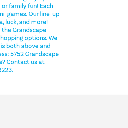
 or family fun! Each
ni-games. Our line-up
a, luck, and more!
n the Grandscape
shopping options. We
 is both above and
ress: 5752 Grandscape
s? Contact us at
3223.