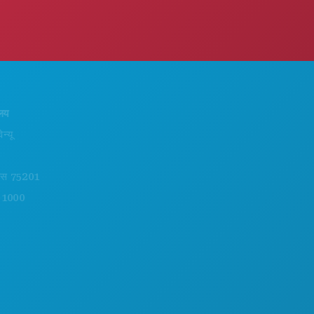
करने के लिए काम
हमारे बारे में
कार्यक्रम
करियर
भोजन पेय
आधिकारिक आगंतुक मार्गदर्शिका
अन्वेषण करना
सरल उपयोग
201
नाइटलाइफ़
वहनीयता
खेल
सांस्कृतिक अनुभव
योजना
प्रेस
मिलो
ब्लॉग
होटल ऑफर
हमसे संपर्क करें