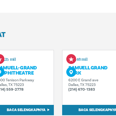
AT
1,25 mil
1,48 mil
AMUELL-GRAND
SAMUELL GRAND
MPHITHEATRE
PARK
500 Tenison Parkway
6200 E Grand ave
allas, TX 75223
Dallas, TX 75223
214) 559-2778
(214) 670-1383
BACA SELENGKAPNYA
BACA SELENGKAPNY