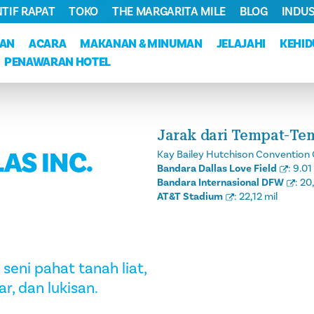
NTIF RAPAT
TOKO
THE MARGARITA MILE
BLOG
INDUS
KAN
ACARA
MAKANAN & MINUMAN
JELAJAHI
KEHI
PENAWARAN HOTEL
Jarak dari Tempat-Te
AS INC.
Kay Bailey Hutchison Convention 
Bandara Dallas Love Field
:
9.01
Bandara Internasional DFW
:
20,
AT&T Stadium
:
22,12 mil
eni pahat tanah liat,
r, dan lukisan.