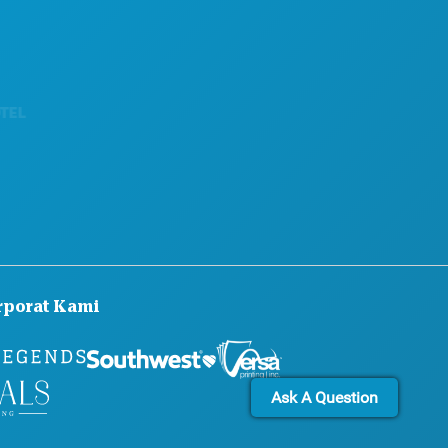
KEBERLANJUTAN
PENGALAMAN BUDAYA
PERS
BLOG
HUBUNGI KAMI
rporat Kami
Ask A Question