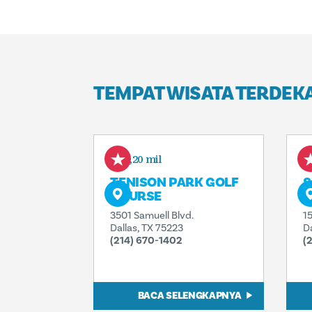
TEMPAT WISATA TERDEK
1,20 mil
TENISON PARK GOLF
S
COURSE
A
3501 Samuell Blvd.
1
Dallas, TX 75223
D
(214) 670-1402
(
BACA SELENGKAPNYA