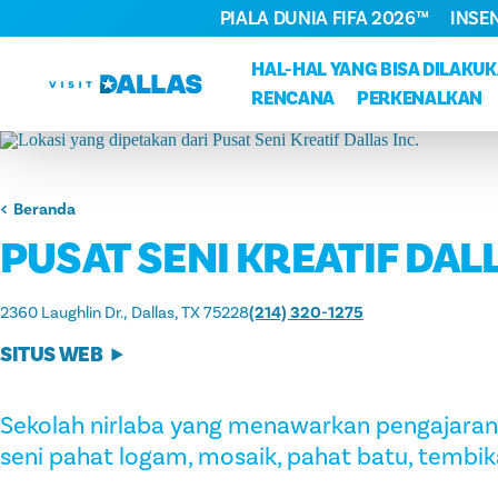
PIALA DUNIA FIFA 2026™
INSE
Langsung ke isi
HAL-HAL YANG BISA DILAKU
RENCANA
PERKENALKAN
Beranda
PUSAT SENI KREATIF DALL
2360 Laughlin Dr.
Dallas, TX 75228
(214) 320-1275
SITUS WEB
Sekolah nirlaba yang menawarkan pengajaran s
seni pahat logam, mosaik, pahat batu, tembika