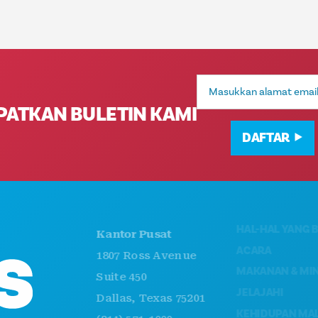
Alamat
Email
PATKAN BULETIN KAMI
DAFTAR
HAL-HAL YANG BISA D
Kantor Pusat
ACARA
1807 Ross Avenue
MAKANAN & MINUMA
Suite 450
JELAJAHI
Dallas, Texas 75201
KEHIDUPAN MALAM