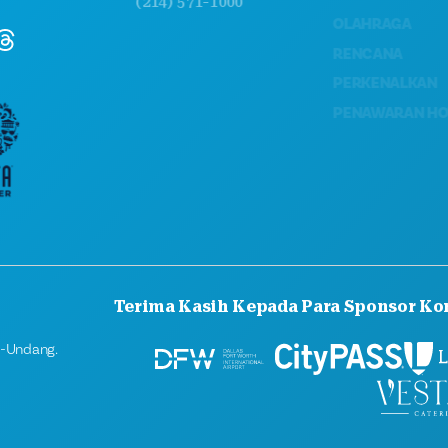
(214) 571-1000
OLAHRAGA
RENCANA
PERKENALKAN
PENAWARAN HOTEL
Terima Kasih Kepada Para Sponsor Ko
g-Undang.