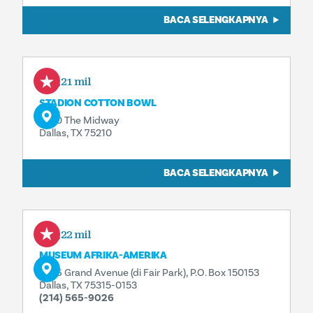
BACA SELENGKAPNYA
0,21 mil
STADION COTTON BOWL
3750 The Midway
Dallas, TX 75210
BACA SELENGKAPNYA
0,22 mil
MUSEUM AFRIKA-AMERIKA
3536 Grand Avenue (di Fair Park), P.O. Box 150153
Dallas, TX 75315-0153
(214) 565-9026