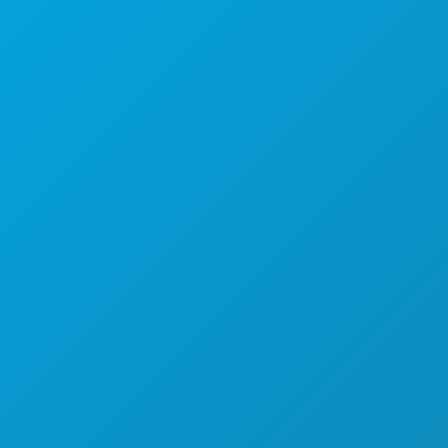
1807 Ross Avenue
Suite 450
Dallas, Texas 75201
(214) 571-1000
HAL-HAL YANG BISA DILAKUKAN
ACARA
MAKANAN & MINUMAN
JELAJAHI
KEHIDUPAN MALAM
OLAHRAGA
RENCANA
PERKENALKAN
PENAWARAN HOTEL