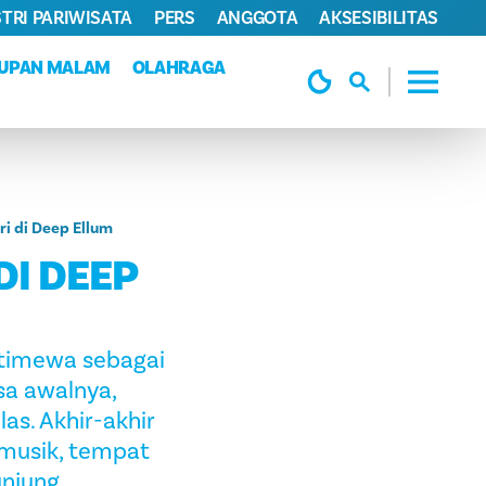
TRI PARIWISATA
PERS
ANGGOTA
AKSESIBILITAS
DUPAN MALAM
OLAHRAGA
i di Deep Ellum
DI DEEP
istimewa sebagai
sa awalnya,
as. Akhir-akhir
 musik, tempat
unjung