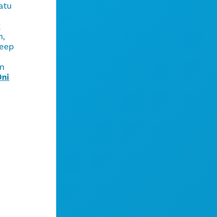
satu
k
n,
Deep
a
an
Oni
t