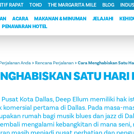
NTIF RAPAT
TOKO
THE MARGARITA MILE
BLOG
INDUS
KAN
ACARA
MAKANAN & MINUMAN
JELAJAHI
KEHI
PENAWARAN HOTEL
Perjalanan Anda
Rencana Perjalanan
Cara Menghabiskan Satu Har
NGHABISKAN SATU HARI 
r Pusat Kota Dallas, Deep Ellum memiliki hak 
rik komersial pertama di Dallas. Pada masa-ma
pakan rumah bagi musik blues dan jazz di Dall
i kembali mengalami kebangkitan di mana seni,
ran masih menjadi pusat perhatian dan peng