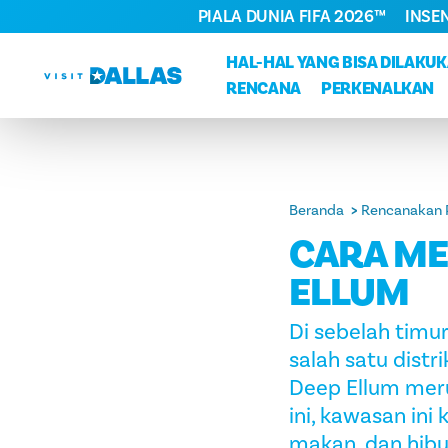
PIALA DUNIA FIFA 2026™
INSE
Langsung ke isi
HAL-HAL YANG BISA DILAKU
RENCANA
PERKENALKAN
Beranda
Rencanakan 
CARA ME
ELLUM
Di sebelah timu
salah satu dist
Deep Ellum meru
ini, kawasan in
makan, dan hibu