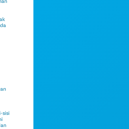
han
yak
nda
ban
-sisi
ni
dan