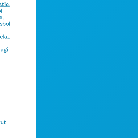
stic
,
l
e,
sbol
eka.
bagi
kut