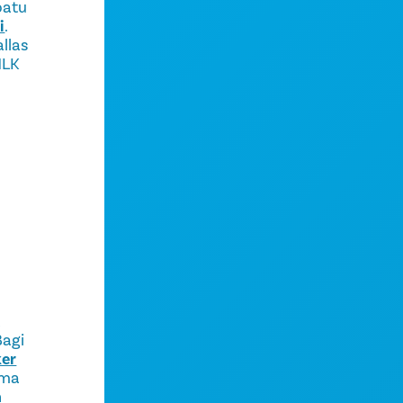
patu
i
.
llas
MLK
t
Bagi
er
ama
n