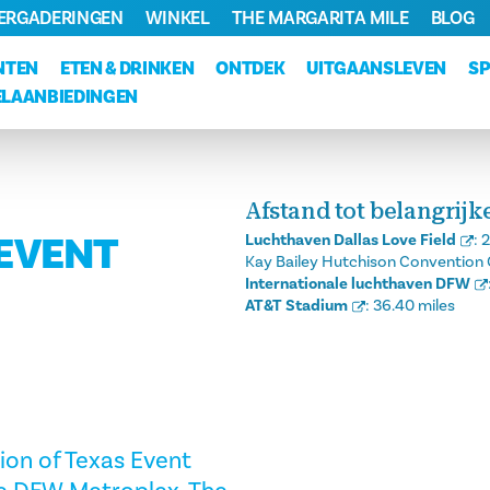
VERGADERINGEN
WINKEL
THE MARGARITA MILE
BLOG
NTEN
ETEN & DRINKEN
ONTDEK
UITGAANSLEVEN
S
LAANBIEDINGEN
Afstand tot belangrij
 EVENT
Luchthaven Dallas Love Field
:
2
Kay Bailey Hutchison Convention 
Internationale luchthaven DFW
AT&T Stadium
:
36.40 miles
ion of Texas Event