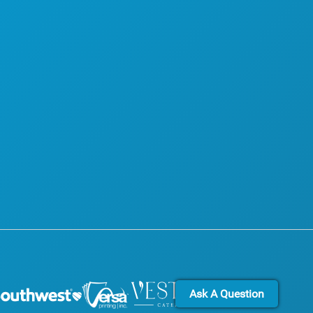
EK
TOEGANKELIJKHEID
AANSLEVEN
DUURZAAMHEID
T
CULTURELE BELEVENISSEN
PERS
 KENNIS MET
BLOG
LAANBIEDINGEN
NEEM CONTACT MET ONS OP
Ask A Question