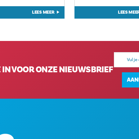
LEES MEER
LEES MEE
E-
mailadres
E IN VOOR ONZE NIEUWSBRIEF
AAN
ACTIV
Hoofdkantoor
EVEN
1807 Ross Avenue
ETEN