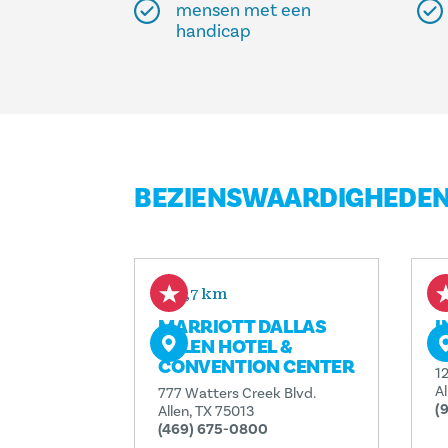
mensen met een
handicap
BEZIENSWAARDIGHEDEN 
3,7 km
MARRIOTT DALLAS
I
ALLEN HOTEL &
P
CONVENTION CENTER
1
A
777 Watters Creek Blvd.
(
Allen, TX 75013
(469) 675-0800