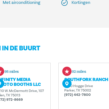
Met airconditioning
Kortingen
IN DE BUURT
2.98 miles
6.02 miles
NFINITY MEDIA
SOUTHFORK RANCH
HOTO BOOTHS LLC
3700 Hogge Drive
Parker, TX 75002
210 W. McDermott Drive, 107
(972) 442-7800
llen, TX 75013
972) 972-8669