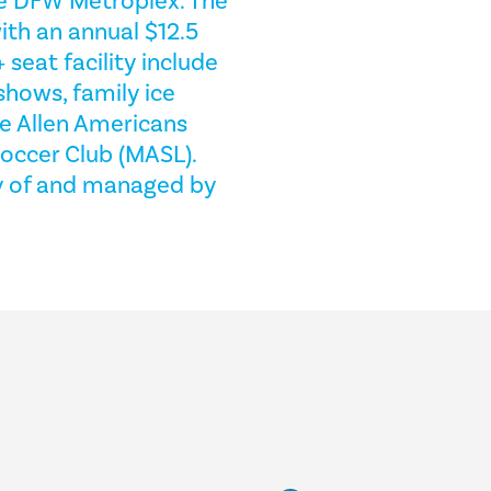
he DFW Metroplex. The
ith an annual $12.5
seat facility include
shows, family ice
e Allen Americans
occer Club (MASL).
ty of and managed by