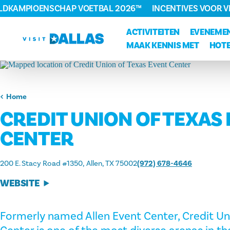
ELDKAMPIOENSCHAP VOETBAL 2026™
INCENTIVES VOOR 
Ga naar de inhoud
ACTIVITEITEN
EVENEME
MAAK KENNIS MET
HOTE
Home
CREDIT UNION OF TEXAS
CENTER
200 E. Stacy Road #1350
Allen, TX 75002
(972) 678-4646
WEBSITE
Formerly named Allen Event Center, Credit Un