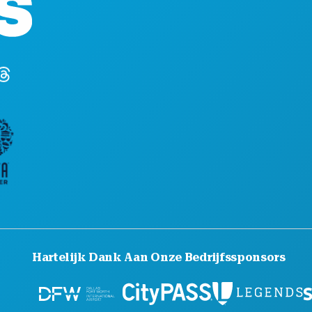
Suite 450
ONTD
Dallas, Texas 75201
UITG
(214) 571-1000
SPOR
PLAN
MAAK
HOTE
Hartelijk Dank Aan Onze Bedrijfssponsors