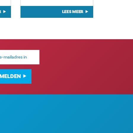
R
LEES MEER
MELDEN
ITEITEN
OVER ONS
EMENTEN
CARRIÈRE
 & DRINKEN
OFFICIËLE BEZOEKERSGIDS