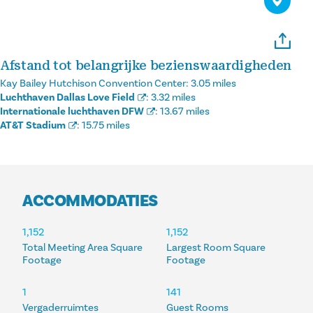
Afstand tot belangrijke bezienswaardigheden
Kay Bailey Hutchison Convention Center:
3.05 miles
Luchthaven Dallas Love Field
:
3.32 miles
Internationale luchthaven DFW
:
13.67 miles
AT&T Stadium
:
15.75 miles
ACCOMMODATIES
ACCOMMODATIES
1,152
1,152
Total Meeting Area Square
Largest Room Square
Footage
Footage
1
141
Vergaderruimtes
Guest Rooms