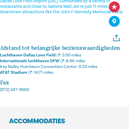
Dallas Love Field Airport (DAL). Surrounded by a variety of
restaurants and close to Galleria Mall, we're just 11 miles from
downtown attractions like the John F. Kennedy Memorial Plaza.
Afstand tot belangrijke bezienswaardigheden
Luchthaven Dallas Love Field
:
3.00 miles
Internationale luchthaven DFW
:
8.46 miles
Kay Bailey Hutchison Convention Center:
9.23 miles
AT&T Stadium
:
14.71 miles
Fax
(972) 247-8550
ACCOMMODATIES