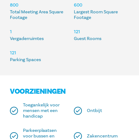
ACCOMMODATIES
800
600
Total Meeting Area Square
Largest Room Square
Footage
Footage
1
121
Vergaderruimtes
Guest Rooms
121
Parking Spaces
VOORZIENINGEN
Toegankelijk voor
mensen met een
Ontbijt
handicap
Parkeerplaatsen
voor bussen en
Zakencentrum