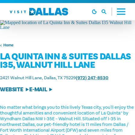
Ga naar de inhoud
Home
LA QUINTA INN & SUITES DALLAS
I35, WALNUT HILL LANE
2421 Walnut Hill Lane
Dallas, TX 75229
(972) 247-8530
WEBSITE
E-MAIL
No matter what brings you to this lively Texas city, you'll enjoy the
thoughtful amenities and convenient location of La Quinta® by
Wyndham Dallas NW I-35E – Walnut Hill. Situated off I-35 in
northwest Dallas, our pet-friendly hotel is 11 miles from Dallas /
Fort Worth International Airport (DFW) and seven miles from