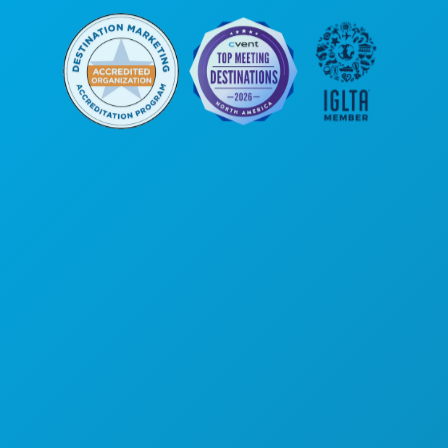
Hoofdkantoor
1807 Ross Avenue
Suite 450
Dallas, Texas 75201
(214) 571-1000