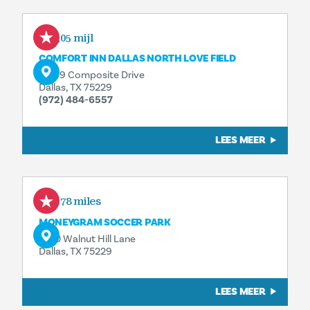
0,05 mijl
COMFORT INN DALLAS NORTH LOVE FIELD
11069 Composite Drive
Dallas, TX 75229
(972) 484-6557
LEES MEER
0.78 miles
MONEYGRAM SOCCER PARK
2100 Walnut Hill Lane
Dallas, TX 75229
LEES MEER