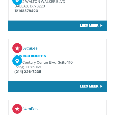
10222 WALTON WALKER BLVD
DALLAS, TX 75220
12143578420
LEES MEER
1.89 miles
DFW 360 BOOTHS
2211 Century Center Blvd, Suite 110
Irving, TX 75062
(214) 226-7235
LEES MEER
1.94 miles