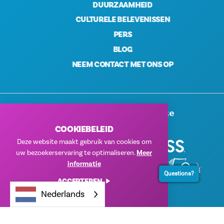
DUURZAAMHEID
CULTURELE BELEVENISSEN
PERS
BLOG
NEEM CONTACT MET ONS OP
Hartelijk Dank Aan Onze
Bedrijfssponsors
COOKIEBELEID
Deze website maakt gebruik van cookies om
uw bezoekerservaring te optimaliseren.
Meer
informatie
Questions?
ACCEPTEREN
Nederlands
© 2026 Visit Dallas. Alle rechten voorbehouden.
Privacybeleid
|
Gebruiksvoorwaarden