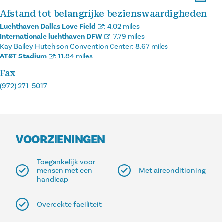
Afstand tot belangrijke bezienswaardigheden
Luchthaven Dallas Love Field
:
4.02 miles
Internationale luchthaven DFW
:
7.79 miles
Kay Bailey Hutchison Convention Center:
8.67 miles
AT&T Stadium
:
11.84 miles
Fax
(972) 271-5017
VOORZIENINGEN
Toegankelijk voor
mensen met een
Met airconditioning
handicap
Overdekte faciliteit