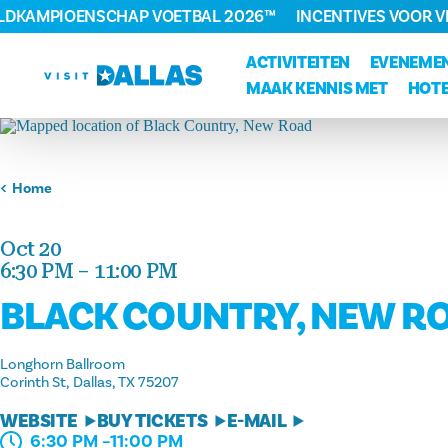
ELDKAMPIOENSCHAP VOETBAL 2026™
INCENTIVES VOOR 
Ga naar de inhoud
ACTIVITEITEN
EVENEME
MAAK KENNIS MET
HOTE
Home
Oct 20
6:30 PM – 11:00 PM
BLACK COUNTRY, NEW R
Longhorn Ballroom
Corinth St
Dallas, TX 75207
WEBSITE
BUY TICKETS
E-MAIL
6:30 PM –11:00 PM