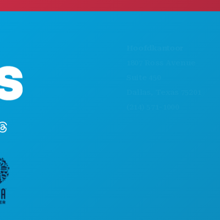
ACTIV
Hoofdkantoor
EVEN
1807 Ross Avenue
ETEN 
Suite 450
ONTD
Dallas, Texas 75201
UITG
(214) 571-1000
SPOR
PLAN
MAAK
HOTE