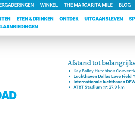
VERGADERINGEN
WINKEL
THE MARGARITA MILE
BLOG
NTEN
ETEN & DRINKEN
ONTDEK
UITGAANSLEVEN
S
LAANBIEDINGEN
Afstand tot belangrij
Kay Bailey Hutchison Conventi
Luchthaven Dallas Love Field
Internationale luchthaven DF
AT&T Stadium
:
27,9 km
OAD