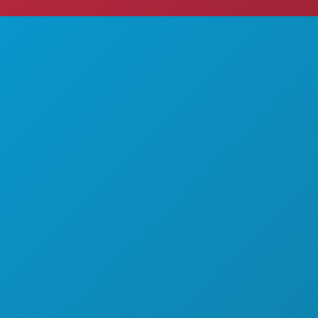
ITEITEN
OVER ONS
EMENTEN
CARRIÈRE
& DRINKEN
OFFICIËLE BEZOEKERSGIDS
EK
TOEGANKELIJKHEID
AANSLEVEN
DUURZAAMHEID
T
CULTURELE BELEVENISSEN
PERS
 KENNIS MET
BLOG
LAANBIEDINGEN
NEEM CONTACT MET ONS OP