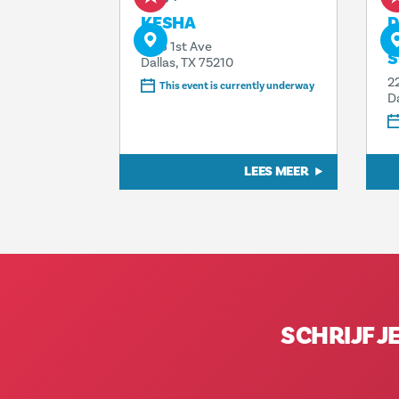
KESHA
D
T
1818 1st Ave
S
Dallas, TX 75210
2
This event is currently underway
D
LEES MEER
SCHRIJF J