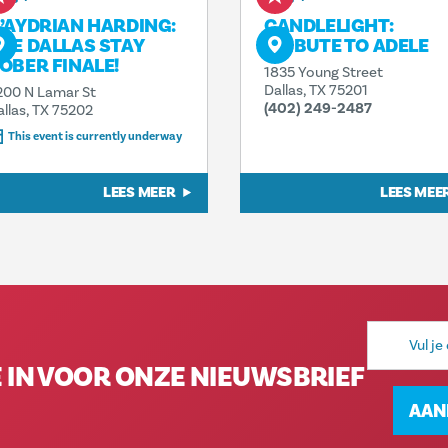
’AYDRIAN HARDING:
CANDLELIGHT:
HE DALLAS STAY
TRIBUTE TO ADELE
OBER FINALE!
1835 Young Street
Dallas, TX 75201
200 N Lamar St
(402) 249-2487
allas, TX 75202
This event is currently underway
LEES MEER
LEES MEE
E-
mailadres
E IN VOOR ONZE NIEUWSBRIEF
AAN