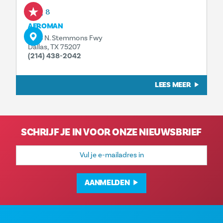
Aug 8
AFROMAN
1323 N. Stemmons Fwy
Dallas, TX 75207
(214) 438-2042
LEES MEER
SCHRIJF JE IN VOOR ONZE NIEUWSBRIEF
E-
mailadres
AANMELDEN