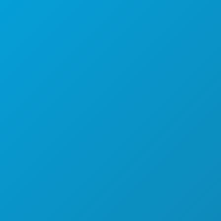
(214) 571-1000
ACTIVITEITEN
EVENEMENTEN
ETEN & DRINKEN
ONTDEK
UITGAANSLEVEN
SPORT
PLAN
MAAK KENNIS MET
HOTELAANBIEDINGEN