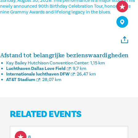
Sunday, August 30, 2026. This performance is a major stop on his
newly announced 90th Birthday Celebration Tour, honoring his
nine Grammy Awards and lifelong legacy in the blues.
Afstand tot belangrijke bezienswaardigheden
Kay Bailey Hutchison Convention Center:
1,15 km
Luchthaven Dallas Love Field
:
9,7 km
Internationale luchthaven DFW
:
26,47 km
AT&T Stadium
:
28,07 km
RELATED EVENTS
Aug 8