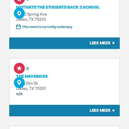
MOTIVATE THE STUDENTD BACK 2 SCHOOL
4500 Spring Ave
dallas, TX 75210
This event is currently underway
LEES MEER
Aug 8
THE MAVERICKS
1925 Elm St
Dallas, TX 75201
n/a
LEES MEER