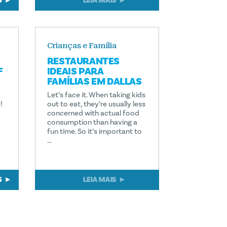
S
LEIA MAIS
Crianças e Família
RESTAURANTES
F
IDEAIS PARA
FAMÍLIAS EM DALLAS
Let’s face it. When taking kids
!
out to eat, they’re usually less
concerned with actual food
consumption than having a
fun time. So it’s important to
…
S
LEIA MAIS