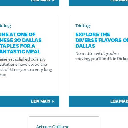
LEIA MAIS
LEIA MAI
ining
Dining
INE AT ONE OF
EXPLORE THE
HESE 20 DALLAS
DIVERSE FLAVORS O
TAPLES FOR A
DALLAS
ANTASTIC MEAL
No matter what you've
craving, you'll find it in Dallas
hese established culinary
nstitutions have stood the
est of time (some a very long
ime)
LEIA MAIS
LEIA MAI
Artes e Cultura