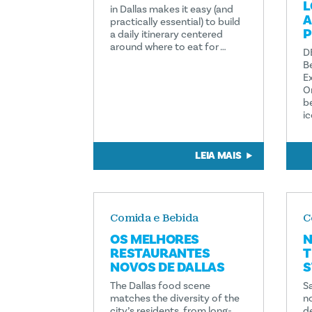
L
in Dallas makes it easy (and
A
practically essential) to build
P
a daily itinerary centered
around where to eat for …
D
B
E
O
b
i
LEIA MAIS
Comida e Bebida
C
OS MELHORES
N
RESTAURANTES
T
NOVOS DE DALLAS
S
The Dallas food scene
S
matches the diversity of the
n
city’s residents, from long-
d