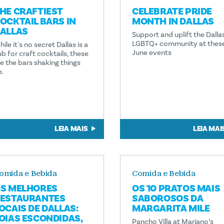
HE CRAFTIEST
CELEBRATE PRIDE
OCKTAIL BARS IN
MONTH IN DALLAS
ALLAS
Support and uplift the Dalla
LGBTQ+ community at thes
ile it's no secret Dallas is a
June events
b for craft cocktails, these
re the bars shaking things
p.
LEIA MAIS
LEIA MAI
omida e Bebida
Comida e Bebida
S MELHORES
OS 10 PRATOS MAIS
ESTAURANTES
SABOROSOS DA
OCAIS DE DALLAS:
MARGARITA MILE
OIAS ESCONDIDAS,
Pancho Villa at Mariano’s