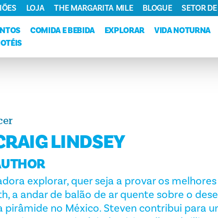
IÕES
LOJA
THE MARGARITA MILE
BLOGUE
SETOR DE
ENTOS
COMIDA E BEBIDA
EXPLORAR
VIDA NOTURNA
HOTÉIS
cer
CRAIG LINDSEY
AUTHOR
dora explorar, quer seja a provar os melhores
h, a andar de balão de ar quente sobre o dese
a pirâmide no México. Steven contribui para 