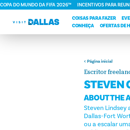
COPA DO MUNDO DA FIFA 2026™
INCENTIVOS PARA REUN
Ir diretamente para o conteúdo
COISAS PARA FAZER
EV
CONHEÇA
OFERTAS DE 
Página inicial
Escritor freelan
STEVEN 
ABOUT THE 
Steven Lindsey a
Dallas-Fort Wort
ou a escalar um