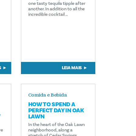
one tasty tequila tipple after
another. In addition to all the
incredible cocktail …
S
LEIA MAIS
Comida e Bebida
HOW TO SPEND A
PERFECT DAY IN OAK
Y
LAWN
In the heart of the Oak Lawn
ve
neighborhood, along a
stretch of Cedar Springs