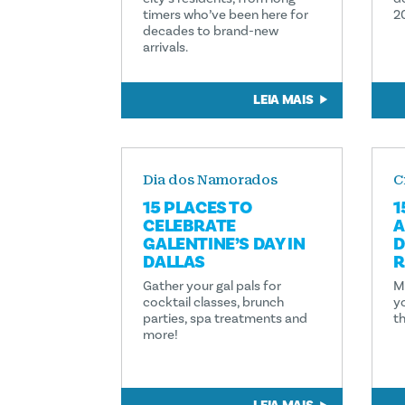
timers who’ve been here for
2
decades to brand-new
arrivals.
LEIA MAIS
Dia dos Namorados
C
15 PLACES TO
1
CELEBRATE
A
GALENTINE’S DAY IN
D
DALLAS
R
Gather your gal pals for
M
cocktail classes, brunch
y
parties, spa treatments and
th
more!