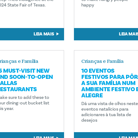
024 State Fair of Texas.
happy
LEIA MAIS
LEIA MAI
rianças e Família
Crianças e Família
5 MUST-VISIT NEW
10 EVENTOS
ND SOON-TO-OPEN
FESTIVOS PARA PÔR
ALLAS
A SUA FAMÍLIA NUM
ESTAURANTS
AMBIENTE FESTIVO 
ALEGRE
ake sure to add these to
our dining-out bucket list
Dá uma vista de olhos nest
is year.
eventos natalícios para
adicionares à tua lista de
desejos