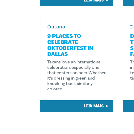
LEIA MAIS
Outono
D
9 PLACES TO
D
CELEBRATE
T
OKTOBERFEST IN
S
DALLAS
F
Texans love an international
T
celebration, especially one
i
that centers on beer. Whether
t
it’s dressing in green and
t
knocking back similarly
colored …
LEIA MAIS