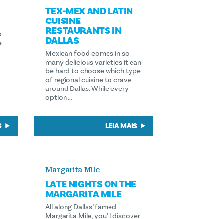
TEX-MEX AND LATIN
CUISINE
RESTAURANTS IN
s
DALLAS
e
Mexican food comes in so
many delicious varieties it can
be hard to choose which type
of regional cuisine to crave
around Dallas. While every
option …
S
LEIA MAIS
Margarita Mile
LATE NIGHTS ON THE
MARGARITA MILE
All along Dallas’ famed
Margarita Mile, you’ll discover