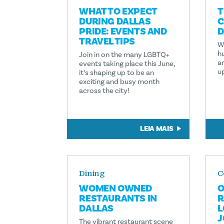
WHAT TO EXPECT
T
DURING DALLAS
C
PRIDE: EVENTS AND
D
TRAVEL TIPS
Wh
hu
Join in on the many LGBTQ+
a
events taking place this June,
u
it’s shaping up to be an
exciting and busy month
across the city!
LEIA MAIS
Dining
C
WOMEN OWNED
O
RESTAURANTS IN
R
DALLAS
L
J
The vibrant restaurant scene