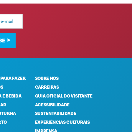
SE
 PARA FAZER
SOBRE NÓS
OS
CARREIRAS
 E BEBIDA
GUIA OFICIAL DO VISITANTE
RAR
ACESSIBILIDADE
OTURNA
SUSTENTABILIDADE
RTO
EXPERIÊNCIAS CULTURAIS
IMPRENSA