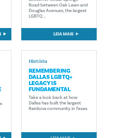
Road between Oak Lawn and
Douglas Avenues, the largest
LGBTQ …
S
LEIA MAIS
História
REMEMBERING
DALLAS LGBTQ+
LEGACY IS
E
FUNDAMENTAL
Take a look back at how
Dallas has built the largest
es
Rainbow community in Texas.