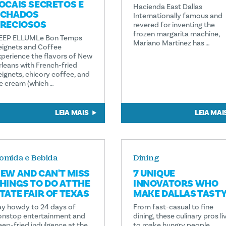
OCAIS SECRETOS E
Hacienda East Dallas
CHADOS
Internationally famous and
RECIOSOS
revered for inventing the
frozen margarita machine,
EEP ELLUMLe Bon Temps
Mariano Martinez has …
eignets and Coffee
xperience the flavors of New
rleans with French-fried
eignets, chicory coffee, and
ce cream (which …
LEIA MAIS
LEIA MAI
omida e Bebida
Dining
EW AND CAN'T MISS
7 UNIQUE
HINGS TO DO AT THE
INNOVATORS WHO
TATE FAIR OF TEXAS
MAKE DALLAS TAST
ay howdy to 24 days of
From fast-casual to fine
onstop entertainment and
dining, these culinary pros li
eep-fried indulgence at the
to make hungry people