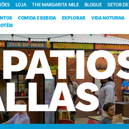
IÕES
LOJA
THE MARGARITA MILE
BLOGUE
SETOR DE
ENTOS
COMIDA E BEBIDA
EXPLORAR
VIDA NOTURNA
HOTÉIS
PÁTIO
ALLAS