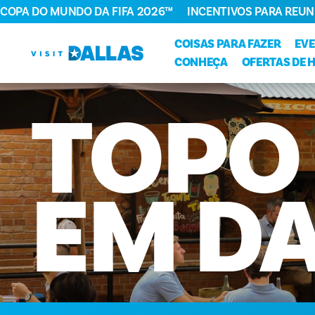
COPA DO MUNDO DA FIFA 2026™
INCENTIVOS PARA REUN
Ir diretamente para o conteúdo
COISAS PARA FAZER
EV
CONHEÇA
OFERTAS DE 
TOPO
EM
D