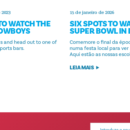
 2023
15 de janeiro de 2026
 TO WATCH THE
SIX SPOTS TO W
COWBOYS
SUPER BOWL IN
ds and head out to one of
Comemore o final da époc
sports bars.
numa festa local para ver
Aqui estão as nossas escol
LEIA MAIS
Endereço
de