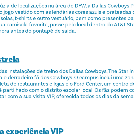
zia de localizações na área de DFW, a Dallas Cowboys P
do jogo vestido com as lendárias cores azuis e prateadas
solas, t-shirts e outro vestuário, bem como presentes par
ua camisola favorita, passe pelo local dentro do AT&T St
hora antes do pontapé de saída.
strela
as instalações de treino dos Dallas Cowboys, The Star in
a o derradeiro fã dos Cowboys. O campus inclui uma zon
eta de restaurantes e lojas e o Ford Center, um centro d
é partilhado com o distrito escolar local. Os fãs podem c
ar com a sua visita VIP, oferecida todos os dias da sema
 experiência VIP