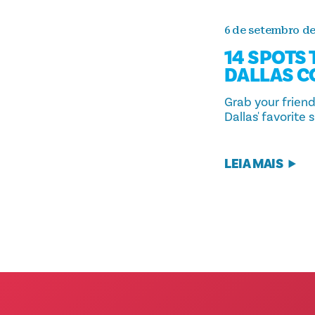
6 de setembro de
14 SPOTS
DALLAS 
Grab your frien
Dallas' favorite 
LEIA MAIS