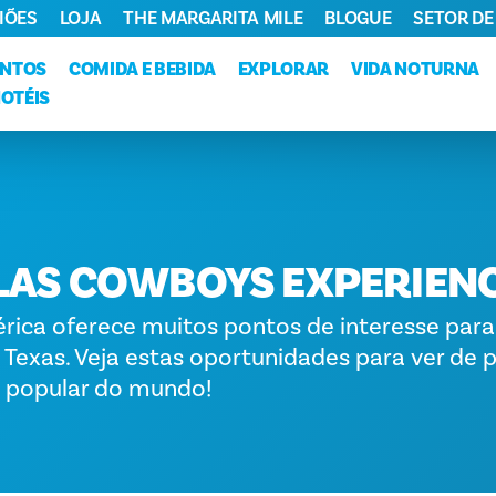
IÕES
LOJA
THE MARGARITA MILE
BLOGUE
SETOR DE
ENTOS
COMIDA E BEBIDA
EXPLORAR
VIDA NOTURNA
HOTÉIS
LAS COWBOYS EXPERIEN
rica oferece muitos pontos de interesse par
Texas. Veja estas oportunidades para ver de p
 popular do mundo!