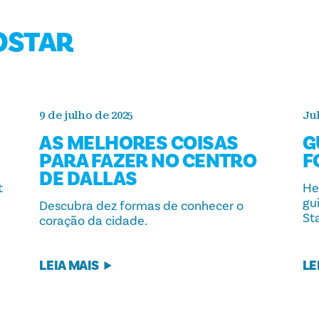
OSTAR
9 de julho de 2025
Jul
AS MELHORES COISAS
G
PARA FAZER NO CENTRO
F
DE DALLAS
t
He
gu
Descubra dez formas de conhecer o
St
coração da cidade.
LEIA MAIS
LE