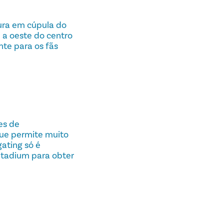
ura em cúpula do
 a oeste do centro
te para os fãs
es de
 que permite muito
gating só é
Stadium para obter