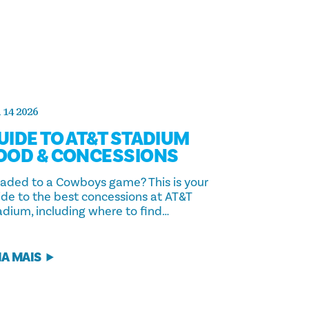
 14 2026
UIDE TO AT&T STADIUM
OOD & CONCESSIONS
aded to a Cowboys game? This is your
ide to the best concessions at AT&T
adium, including where to find…
IA MAIS