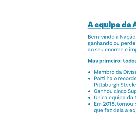
A equipa da 
Bem-vindo à Nação 
ganhando ou perdend
ao seu enorme e imp
Mas primeiro: todos
Membro da Divisã
Partilha o recor
Pittsburgh Steele
Ganhou cinco Su
Única equipa da 
Em 2018, tornou-s
que faz dela a e