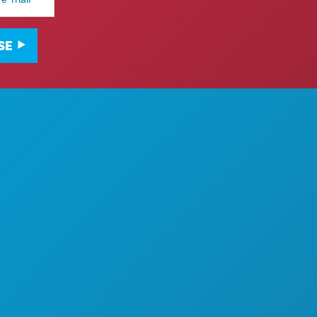
SE
SAS PARA FAZER
SOBRE NÓS
NTOS
CARREIRAS
IDA E BEBIDA
GUIA OFICIAL DO VISITANTE
LORAR
ACESSIBILIDADE
A NOTURNA
SUSTENTABILIDADE
PORTO
EXPERIÊNCIAS CULTURAIS
NO
IMPRENSA
NHEÇA
BLOGUE
RTAS DE HOTÉIS
CONTACTE-NOS