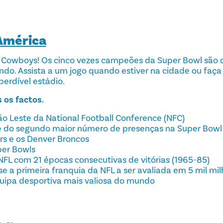
América
Cowboys! Os cinco vezes campeões da Super Bowl são o
o. Assista a um jogo quando estiver na cidade ou faça
erdível estádio.
 os factos.
o Leste da National Football Conference (NFC)
de do segundo maior número de presenças na Super Bowl 
rs e os Denver Broncos
per Bowls
NFL com 21 épocas consecutivas de vitórias (1965-85)
e a primeira franquia da NFL a ser avaliada em 5 mil mil
quipa desportiva mais valiosa do mundo