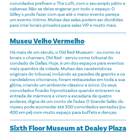
convidados prefiram o The Loft, com o seu amplo pátio e
cabanas. Não se deixe enganar por todo o espaço. O
Gilley's pode fazer com que até o maior evento pareça
um evento íntimo. Muitas das salas podem ser divididas
para criar locais privados para salas VIP e muito mais.
Museu Velho Vermelho
Há mais de um século, o Old Red Museum - ou como os
locais o chamam, Old Red - serviu como tribunal do
condado de Dallas. Hoje, é um dos espaços para eventos
mais queridos da cidade. Muitas das caraterísticas
originais do tribunal, incluindo as paredes de granito e os
candelabros vitorianos, foram restauradas em toda a sua
glória, criando um ambiente clássico e único. Os seus
convidados ficarão hipnotizados quando entrarem na
entrada de mármore e virem a escadaria de quatro
andares, digna de um conto de fadas. O Grande Salão do
museu pode acomodar até 300 convidados sentados (ou
400 em pé) com muito espaço para buffets e danças.
Sixth Floor Museum at Dealey Plaza