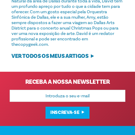
Natural da área de Dallas durante toda a vida, David tem
um profundo apreço por tudo o que a cidade tem para
oferecer. Com um gosto especial pela Orquestra
Sinfónica de Dallas, ele e a sua mulher, Amy, estão
sempre dispostos a fazer uma viagem ao Dallas Arts
District para o concerto anual Christmas Pops ou para
ver uma nova exposição de arte. David é um redator
profissional e pode ser encontrado em
thecopygeek.com.
VER TODOS OS MEUS ARTIGOS
RECEBA A NOSSA NEWSLETTER
Endereço
de
e-
mail
INSCREVA-SE