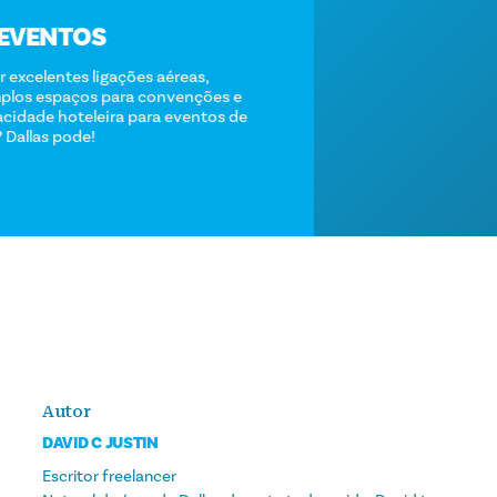
REUNIÕES E EVENTOS
Quem pode oferecer excelentes ligações aéreas,
instalações com amplos espaços para convenções e
conferências e capacidade hoteleira para eventos de
qualquer dimensão? Dallas pode!
SAIBA MAIS
Autor
DAVID C JUSTIN
Escritor freelancer