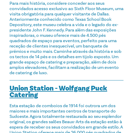
Para mais história, considere conceder aos seus
convidados acesso exclusivo ao Sixth Floor Museum, uma
visita obrigatória para qualquer visitante de Dallas.
Anteriormente conhecido como Texas School Book
Depository, este museu celebra a vida e o legado do ex-
presidente John F. Kennedy. Para além das exposições
inspiradoras, o museu oferece mais de 4.500 pés
quadrados de espaço para eventos, perfeito para uma
receção de clientes inesquecível, um banquete de
prémios e muito mais. Caminhe através da história e sob
os tectos de 14 pés e os detalhes em tijolo exposto. Um
grande espaço de catering e preparação, além de dois
amplos elevadores, facilitam a realização de um evento
de catering de luxo.
Union Station - Wolfgang Puck
Catering
Esta estação de comboios de 1914 foi outrora um dos
maiores e mais importantes centros de transporte do
Sudoeste. Agora totalmente restaurada ao seu esplendor
original, os grandes salões Beaux-Arts da estação estão à
espera de receber os seus convidados em grande estilo. A
Union Station oferece mais de 26.000 pés quadrados de