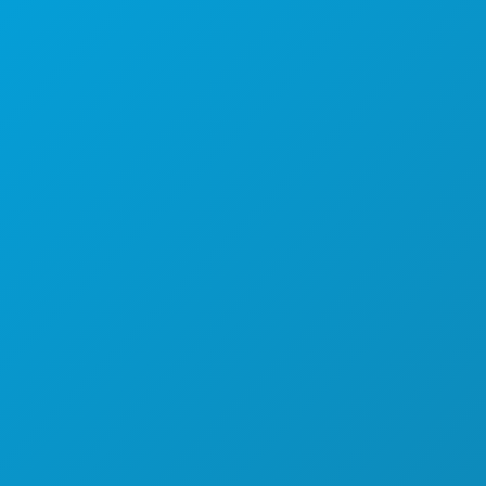
(214) 571-1000
COISAS PARA FAZER
EVENTOS
COMIDA E BEBIDA
EXPLORAR
VIDA NOTURNA
DESPORTO
PLANO
CONHEÇA
OFERTAS DE HOTÉIS
SOBRE NÓS
CARREIRAS
GUIA OFICIAL DO VISITANTE