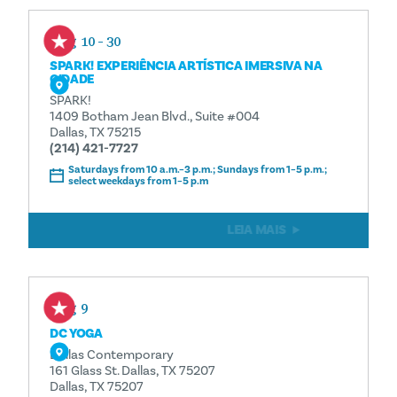
Aug 10 - 30
SPARK! EXPERIÊNCIA ARTÍSTICA IMERSIVA NA
CIDADE
SPARK!
1409 Botham Jean Blvd., Suite #004
Dallas, TX 75215
(214) 421-7727
Saturdays from 10 a.m.–3 p.m.; Sundays from 1–5 p.m.;
select weekdays from 1–5 p.m
LEIA MAIS
Aug 9
DC YOGA
Dallas Contemporary
161 Glass St. Dallas, TX 75207
Dallas, TX 75207