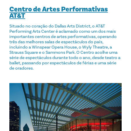
Centro de Artes Performativas
AT&T
Situado no coração do Dallas Arts District, o AT&T
Performing Arts Center é aclamado como um dos mais
importantes centros de artes performativas, operando
três das melhores salas de espectáculos do país,
incluindo a Winspear Opera House, o Wyly Theatre, a
Strauss Square e o Sammons Park. O Centro acolhe uma
série de espectáculos durante todo o ano, desde teatro a
ballet, passando por espectáculos de férias e uma série
de oradores.