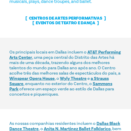
musicals, plays, dance troupes, and ballet.
CENTROS DE ARTES PERFORMATIVAS
EVENTOS DE TEATRO E DANÇA
Os principais locais em Dallas incluem o
AT&T Performing
Arts Center
, uma peça central do Distrito das Artes há
mais de uma década, trazendo alguns dos melhores
talentos do mundo para Dallas ano após ano. O Centro
acolhe três das melhores salas de espectáculos do país, a
Winspear Opera House
, o
Wyly Theatre
e
a Strauss
Square
, enquanto no exterior do Centro, o
Sammons
Park
oferece um espaço verde ao estilo de Dallas para
concertos e piqueniques.
As nossas companhias residentes incluem o
Dallas Black
Dance Theatre
, o
Anita N. Martinez Ballet Folklorico
, bem