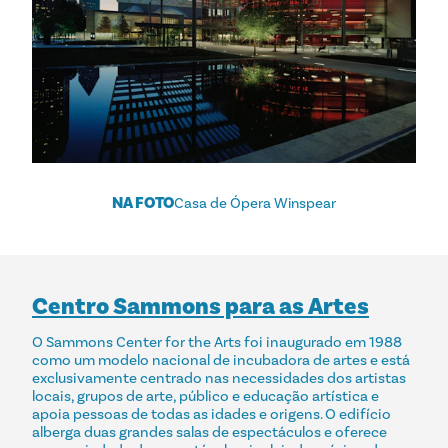
NA FOTO
Casa de Ópera Winspear
Centro Sammons para as Artes
O Sammons Center for the Arts foi inaugurado em 1988
como um modelo nacional de incubadora de artes e está
exclusivamente centrado nas necessidades dos artistas
locais, grupos de arte, público e educação artística e
apoia pessoas de todas as idades e origens. O edifício
alberga duas grandes salas de espectáculos e oferece