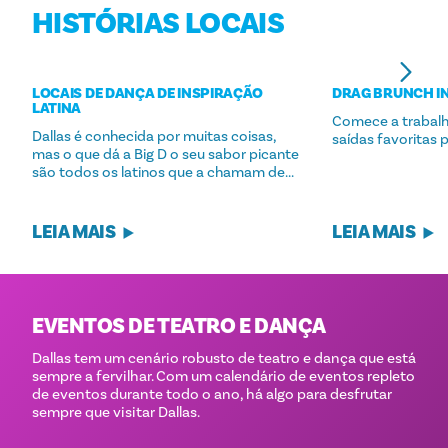
HISTÓRIAS LOCAIS
LOCAIS DE DANÇA DE INSPIRAÇÃO
DRAG BRUNCH I
LATINA
Comece a trabalha
Dallas é conhecida por muitas coisas,
saídas favoritas 
mas o que dá a Big D o seu sabor picante
são todos os latinos que a chamam de...
LEIA MAIS
LEIA MAIS
EVENTOS DE TEATRO E DANÇA
Dallas tem um cenário robusto de teatro e dança que está
sempre a fervilhar. Com um calendário de eventos repleto
de eventos durante todo o ano, há algo para desfrutar
sempre que visitar Dallas.