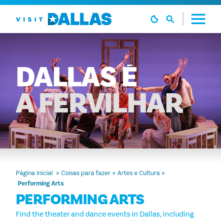
Ir diretamente para o conteúdo
DALLAS
É
A FERVILHAR
Página inicial
Coisas para fazer
Artes e Cultura
Performing Arts
PERFORMING ARTS
Find the theater and dance events in Dallas, including