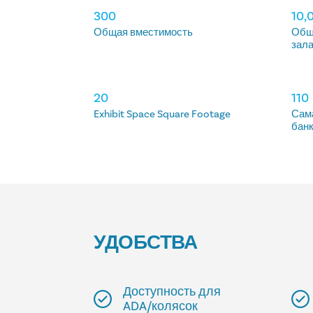
РАЗМЕЩЕНИЕ
300
10,
Общая вместимость
Общ
зал
20
110
Exhibit Space Square Footage
Сам
бан
УДОБСТВА
Доступность для
ADA/колясок