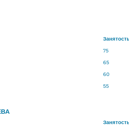
Занятост
75
65
60
55
ЕВА
Занятост