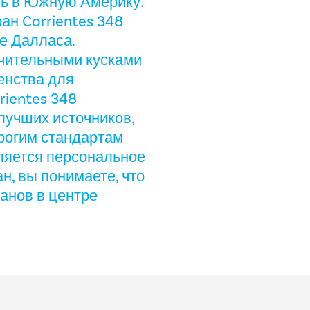
ть в Южную Америку.
ран Corrientes 348
е Далласа.
ючительными кусками
енства для
rientes 348
лучших источников,
рогим стандартам
ляется персональное
ан, вы понимаете, что
анов в центре