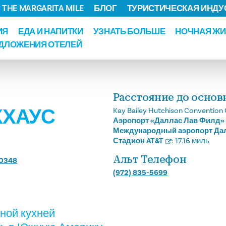
THE MARGARITA MILE
БЛОГ
ТУРИСТИЧЕСКАЯ ИНДУ
ИЯ
ЕДА И НАПИТКИ
УЗНАТЬ БОЛЬШЕ
НОЧНАЯ ЖИ
ДЛОЖЕНИЯ ОТЕЛЕЙ
Расстояние до осно
КХАУС
Kay Bailey Hutchison Convention 
Аэропорт «Даллас Лав Филд»
Международный аэропорт Да
Стадион AT&T
:
17.16 миль
Альт Телефон
-0348
(972) 835-5699
ной кухней