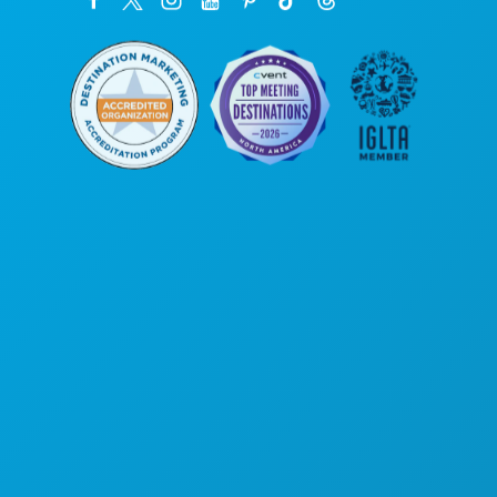
Головной офис
1807 Ross Avenue
, офис 450
Даллас, Техас 75201
(214) 571-1000
ЧЕМ ЗАНЯТЬСЯ
СОБЫТИЯ
ЕДА И НАПИТКИ