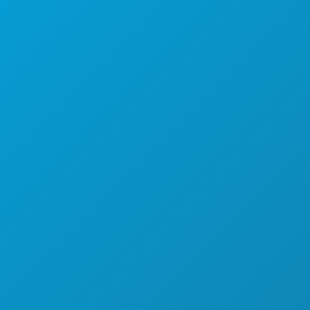
УЗНАТЬ БОЛЬШЕ
НОЧНАЯ ЖИЗНЬ
СПОРТ
ПЛАН
ПОЗНАКОМЬТЕСЬ С
ПРЕДЛОЖЕНИЯ ОТЕЛЕЙ
О НАС
ВАКАНСИИ
ОФИЦИАЛЬНЫЙ ПУТЕВОДИТЕЛЬ ДЛЯ
ГОСТЕЙ
ДОСТУПНОСТЬ
УСТОЙЧИВОЕ РАЗВИТИЕ
КУЛЬТУРНЫЕ ВПЕЧАТЛЕНИЯ
ПРЕССА
БЛОГ