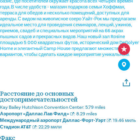
оазис, где посетителей окружает красота всех четырех времен
года. В числе удобств - магазин подарков семьи Хоффман,
терраса для обедов и несколько помещений, доступных для
аренды. С видом на живописное озеро Уайт-Рок мы предлагаем
идеальное место для проведения семинаров, лекций, ужинов,
приемов, свадеб и специальных мероприятий на 66 акрах
пышных садов и прекрасных видов. Наш новый зал Rosine
площадью 5 000 квадратных футов, исторический дом DeGolyer
Home и элегантный Camp House предлагают множество
вариантов, чтобы сделать каждое мероприятие уникальным.
Расстояние до основных
достопримечательностей
Kay Bailey Hutchison Convention Center:
5.79 miles
Аэропорт «Даллас Лав Филд»
:
8.29 miles
Международный аэропорт Даллас-Форт-Уэрт
:
19.46 миль
Стадион AT&T
:
22.29 мили
Факс