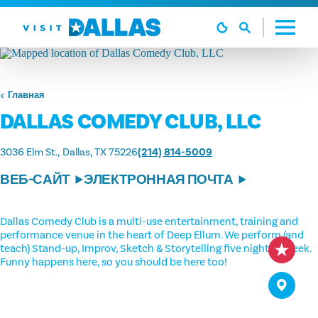
Перейти к содержанию
Главная
DALLAS COMEDY CLUB, LLC
3036 Elm St.
Dallas, TX 75226
(214) 814-5009
ВЕБ-САЙТ
ЭЛЕКТРОННАЯ ПОЧТА
Dallas Comedy Club is a multi-use entertainment, training and
performance venue in the heart of Deep Ellum. We perform (and
teach) Stand-up, Improv, Sketch & Storytelling five nights a week.
Funny happens here, so you should be here too!