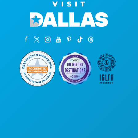
Головной офис
1807 Ross Avenue
, офис 450
Даллас, Техас 75201
(214) 571-1000