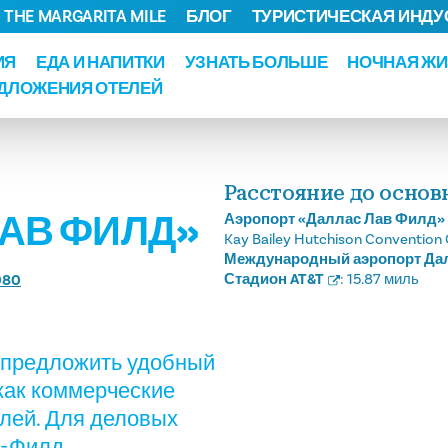
THE MARGARITA MILE
БЛОГ
ТУРИСТИЧЕСКАЯ ИНДУ
ИЯ
ЕДА И НАПИТКИ
УЗНАТЬ БОЛЬШЕ
НОЧНАЯ ЖИ
ДЛОЖЕНИЯ ОТЕЛЕЙ
Расстояние до осно
АВ ФИЛД»
Аэропорт «Даллас Лав Филд»
Kay Bailey Hutchison Convention 
Международный аэропорт Да
Стадион AT&T
:
15.87 миль
080
т предложить удобный
как коммерческие
елей. Для деловых
в-Филд