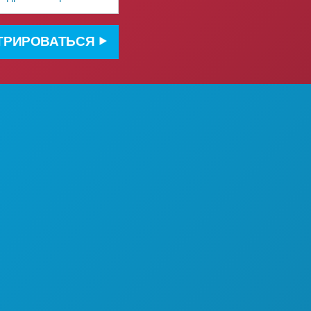
ТРИРОВАТЬСЯ
О НАС
ВАКАНСИИ
ОФИЦИАЛЬНЫЙ
ПУТЕВОДИТЕЛЬ ДЛЯ ГОСТЕЙ
Е
ДОСТУПНОСТЬ
Ь
УСТОЙЧИВОЕ РАЗВИТИЕ
КУЛЬТУРНЫЕ ВПЕЧАТЛЕНИЯ
ПРЕССА
Ь С
БЛОГ
ОТЕЛЕЙ
СВЯЖИТЕСЬ С НАМИ