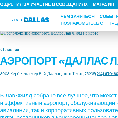
ОЩРЕНИЯ ЗА УЧАСТИЕ В СОВЕЩАНИЯХ
МАГАЗИН
Перейти к содержанию
ЧЕМ ЗАНЯТЬСЯ
СОБЫТ
ПОЗНАКОМЬТЕСЬ С
ПРЕ
Главная
АЭРОПОРТ «ДАЛЛАС Л
8008 Херб Келлехер Вэй
Даллас, штат Техас, 75235
(214) 670-6
В Лав-Филд собрано все лучшее, что може
и эффективный аэропорт, обслуживающий 
авиалинии, так и корпоративных пользоват
путешественников в конференц-центре Ла