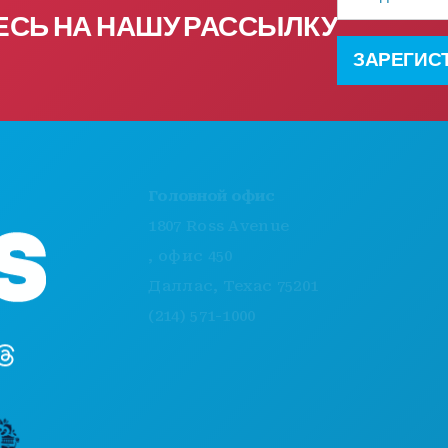
почты
СЬ НА НАШУ РАССЫЛКУ
ЗАРЕГИС
ЧЕМ ЗАНЯТЬСЯ
Головной офис
СОБЫТИЯ
1807 Ross Avenue
ЕДА И НАПИТКИ
, офис 450
УЗНАТЬ БОЛЬШ
Даллас, Техас 75201
НОЧНАЯ ЖИЗН
(214) 571-1000
СПОРТ
ПЛАН
ПОЗНАКОМЬТЕС
ПРЕДЛОЖЕНИЯ 