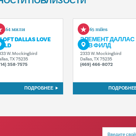
НОСТИ ПОБЛИЗОСТИ
0.64 мили
0.65 miles
LOFT DALLAS LOVE
ЭЛЕМЕНТ ДАЛЛАС
IELD
ЛАВ ФИЛД
333 W. Mockingbird
2333 W. Mockingbird
allas, TX 75235
Dallas, TX 75235
214) 358-7575
(469) 466-8072
ПОДРОБНЕЕ
ПОДРОБНЕ
Адрес
электронной