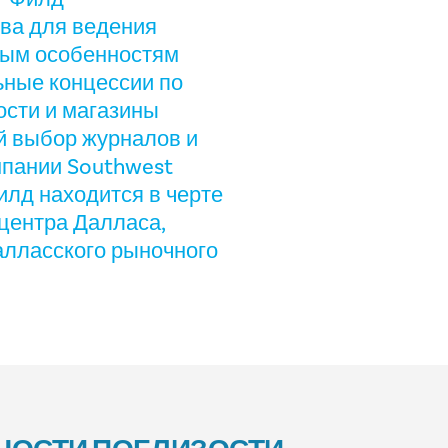
ва для ведения
ным особенностям
ные концессии по
ости и магазины
й выбор журналов и
мпании Southwest
-Филд находится в черте
 центра Далласа,
алласского рыночного