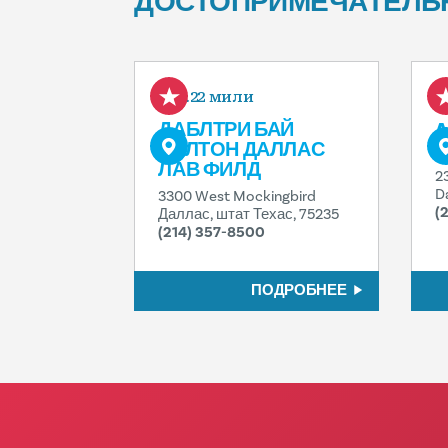
ДОСТОПРИМЕЧАТЕЛЬ
0.22 мили
ДАБЛТРИ БАЙ
A
ХИЛТОН ДАЛЛАС
F
ЛАВ ФИЛД
2
D
3300 West Mockingbird
(
Даллас, штат Техас, 75235
(214) 357-8500
ПОДРОБНЕЕ