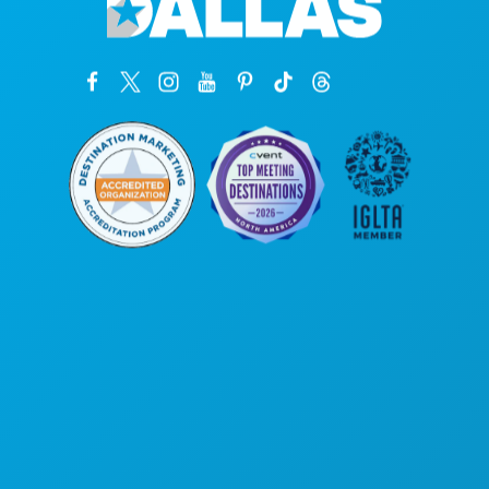
Головной офис
1807 Ross Avenue
, офис 450
Даллас, Техас 75201
(214) 571-1000