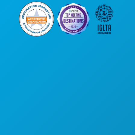
Головной офис
1807 Ross Avenue
, офис 450
Даллас, Техас 75201
(214) 571-1000
ЧЕМ ЗАНЯТЬСЯ
СОБЫТИЯ
ЕДА И НАПИТКИ
УЗНАТЬ БОЛЬШЕ