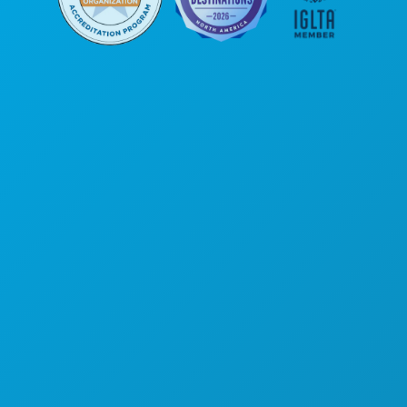
Головной офис
1807 Ross Avenue
, офис 450
Даллас, Техас 75201
(214) 571-1000