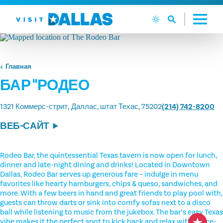
Перейти к содержанию
Главная
БАР "РОДЕО
1321 Коммерс-стрит
Даллас, штат Техас, 75202
(214) 742-8200
ВЕБ-САЙТ
Rodeo Bar, the quintessential Texas tavern is now open for lunch,
dinner and late-night dining and drinks! Located in Downtown
Dallas, Rodeo Bar serves up generous fare – indulge in menu
favorites like hearty hamburgers, chips & queso, sandwiches, and
more. With a few beers in hand and great friends to play pool with,
guests can throw darts or sink into comfy sofas next to a disco
ball while listening to music from the jukebox. The bar’s easy Texas
vibe makes it the perfect spot to kick back and relax with an ice-