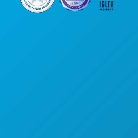
Головной офис
1807 Ross Avenue
, офис 450
Даллас, Техас 75201
(214) 571-1000
ЧЕМ ЗАНЯТЬСЯ
СОБЫТИЯ
ЕДА И НАПИТКИ
УЗНАТЬ БОЛЬШЕ
НОЧНАЯ ЖИЗНЬ
СПОРТ
ПЛАН