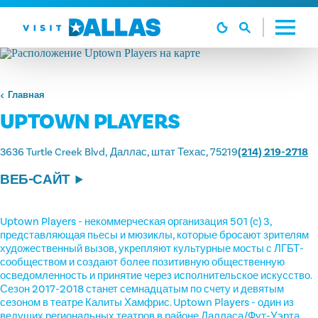
Перейти к содержанию
Главная
UPTOWN PLAYERS
3636 Turtle Creek Blvd
Даллас, штат Техас, 75219
(214) 219-2718
ВЕБ-САЙТ
Uptown Players - некоммерческая организация 501 (c) 3,
представляющая пьесы и мюзиклы, которые бросают зрителям
художественный вызов, укрепляют культурные мосты с ЛГБТ-
сообществом и создают более позитивную общественную
осведомленность и принятие через исполнительское искусство.
Сезон 2017-2018 станет семнадцатым по счету и девятым
сезоном в театре Калиты Хамфрис. Uptown Players - один из
ведущих региональных театров в районе Далласа/Фут-Уэрта,