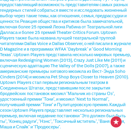
предоставляющий возможность представителям самых разных
гендерных стилей собраться вместе и исследовать жизненный
выбор через такие темы, как отношения, семья, предрассудки и
ценности. Реакция общества и критиков была замечательной,
включая более 25 премий Леона Рабина от Театральной лиги
Далласа и более 25 премий Theater Critics Forum. Uptown
Players также была названа лучшей театральной труппой
читателями Dallas Voice и Dallas Observer, о ней писали в журнале
D Magazine и в программах WFAA "Daybreak" и "Good Morning
Texas". Uptown Players представила несколько мировых премьер,
включая Redesigning Women (2013), Crazy Just Like Me (2011) и
сценическую адаптацию The Valley of the Dolls (2007), а также
американские премьеры хитового мюзикла из Вест-Энда Soho
Cinders (2014) и мюзикла Pet Shop Boys Closer to Heaven (2010).
Uptown Players стал первым региональным театром в
Соединенных Штатах, представившим после закрытия
бродвейских постановок мюзикл "Мальчик из страны Оз",
удостоенный премии "Тони", и мюзикл "Next to Normal",
получивший премии "Тони" и Пулитцеровскую премию. Каждый
сезон Uptown Players представляет несколько региональных
премьер, включая недавние постановки "Это должен был быть
ты", "Конец радуги", "Нэнс", "Токсичный мститель", "Ваня и Соня,
Маша и Спайк" и "Продюсеры".