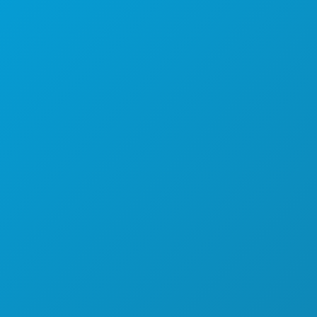
ЕДА И НАПИТКИ
УЗНАТЬ БОЛЬШЕ
НОЧНАЯ ЖИЗНЬ
СПОРТ
ПЛАН
ПОЗНАКОМЬТЕСЬ С
ПРЕДЛОЖЕНИЯ ОТЕЛЕЙ
О НАС
ВАКАНСИИ
ОФИЦИАЛЬНЫЙ ПУТЕВОДИТЕЛЬ ДЛЯ
ГОСТЕЙ
ДОСТУПНОСТЬ
УСТОЙЧИВОЕ РАЗВИТИЕ
КУЛЬТУРНЫЕ ВПЕЧАТЛЕНИЯ