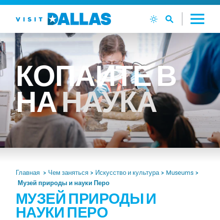
Перейти к содержанию
КОПАЙТЕ
В
НА
НАУКА
Главная
Чем заняться
Искусство и культура
Museums
Музей природы и науки Перо
МУЗЕЙ ПРИРОДЫ И
НАУКИ ПЕРО