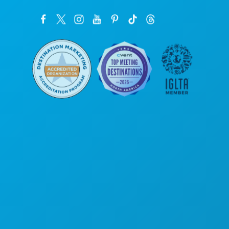
Головной офис
1807 Ross Avenue
, офис 450
Даллас, Техас 75201
(214) 571-1000
ЧЕМ ЗАНЯТЬСЯ
СОБЫТИЯ