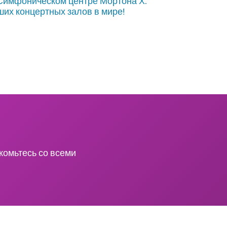
 Симфоническом центре Мортона Х.
ших концертных залов в мире!
комьтесь со всеми