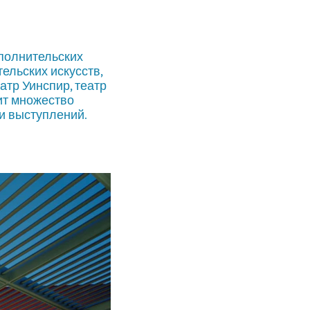
полнительских
ельских искусств,
атр Уинспир, театр
ит множество
и выступлений.