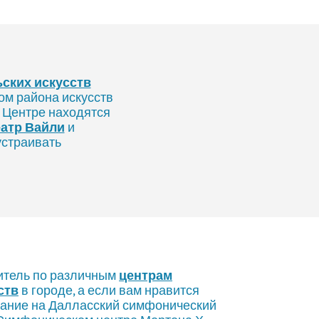
ских искусств
ом района искусств
В Центре находятся
еатр Вайли
и
устраивать
итель по различным
центрам
ств
в городе, а если вам нравится
мание на Далласский симфонический