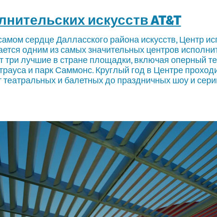
лнительских искусств AT&T
амом сердце Далласского района искусств, Центр ис
тается одним из самых значительных центров исполнит
т три лучшие в стране площадки, включая оперный те
рауса и парк Саммонс. Круглый год в Центре проход
т театральных и балетных до праздничных шоу и сери