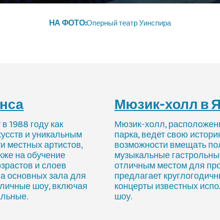
НА ФОТО:
Оперный театр Уинспира
онса
Мюзик-холл в 
в 1988 году как
Мюзик-холл, расположен
кусств и уникальным
парка, ведет свою истори
и местных артистов,
возможности вмещать по
акже на обучение
музыкальные гастрольные
озрастов и слоев
отличным местом для пр
ва основных зала для
предлагает круглогодичн
зличные шоу, включая
концерты известных испо
альные.
шоу.