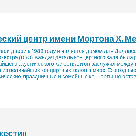
кий центр имени Мортона Х. М
вои двери в 1989 году и является домом для Даллас
кестра (DSO). Каждая деталь концертного зала была 
йшего акустического качества, и он заслужил между
н из величайших концертных залов в мире. Ежегодны
ческие, праздничные и семейные концерты, не остав
жестик