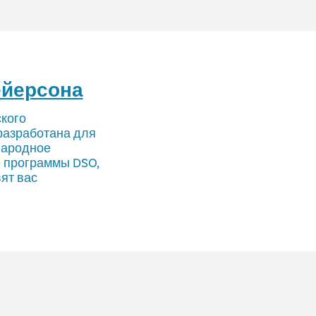
ейерсона
ского
разработана для
народное
е программы DSO,
ят вас