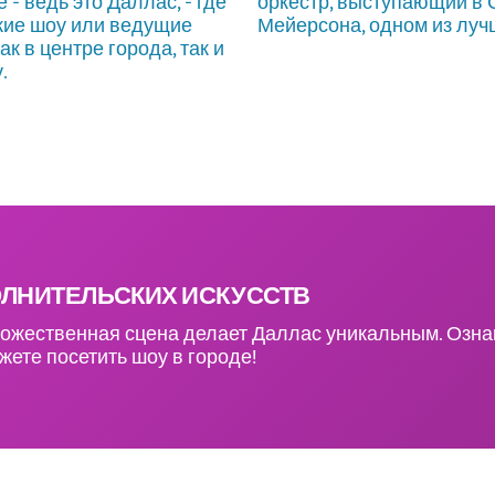
е - ведь это Даллас, - где
оркестр, выступающий в
кие шоу или ведущие
Мейерсона, одном из луч
к в центре города, так и
.
ЛНИТЕЛЬСКИХ ИСКУССТВ
ожественная сцена делает Даллас уникальным. Озна
жете посетить шоу в городе!