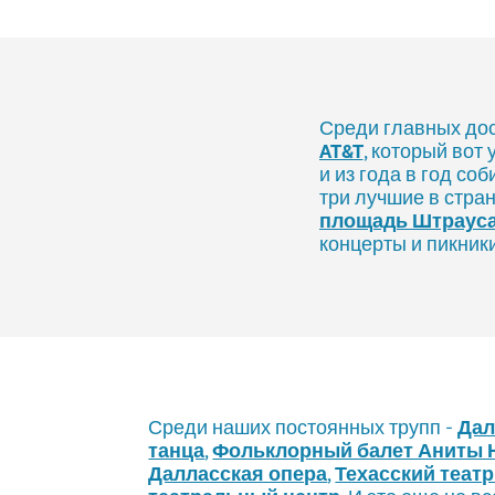
Среди главных до
AT&T
, который вот
и из года в год со
три лучшие в стра
площадь Штраус
концерты и пикник
Среди наших постоянных трупп -
Дал
танца
,
Фольклорный балет Аниты Н
Далласская опера
,
Техасский театр