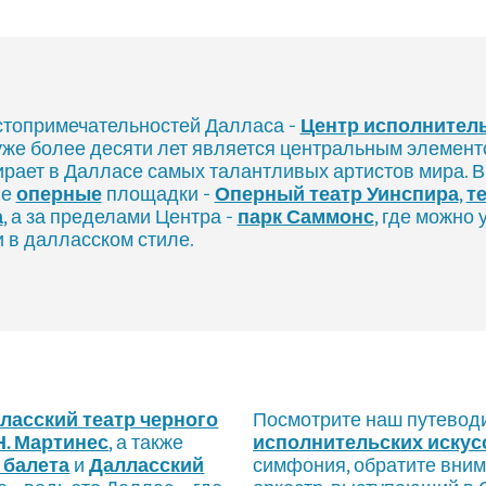
стопримечательностей Далласа -
Центр исполнитель
 уже более десяти лет является центральным элемент
бирает в Далласе самых талантливых артистов мира. 
не
оперные
площадки -
Оперный театр Уинспира
,
т
а
, а за пределами Центра -
парк Саммонс
, где можно 
и в далласском стиле.
ласский театр черного
Посмотрите наш путевод
. Мартинес
, а также
исполнительских искус
 балета
и
Далласский
симфония, обратите вни