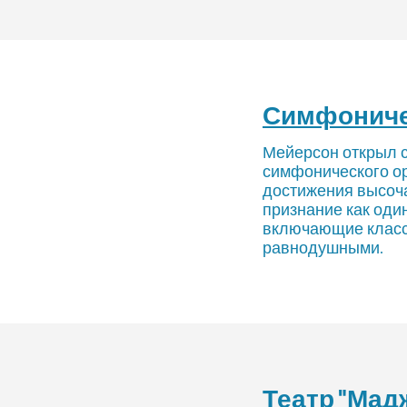
Симфоничес
Мейерсон открыл с
симфонического ор
достижения высоча
признание как оди
включающие класси
равнодушными.
Театр "Мад