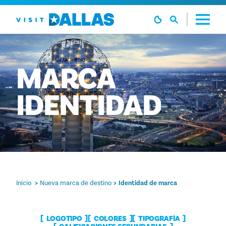
Ir al contenido
MARCA
IDENTIDAD
Inicio
Nueva marca de destino
Identidad de marca
LOGOTIPO
COLORES
TIPOGRAFÍA