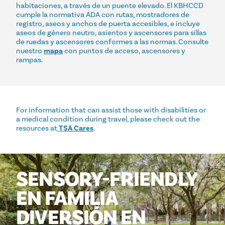
habitaciones, a través de un puente elevado. El KBHCCD
cumple la normativa ADA con rutas, mostradores de
registro, aseos y anchos de puerta accesibles, e incluye
aseos de género neutro, asientos y ascensores para sillas
de ruedas y ascensores conformes a las normas. Consulte
nuestro
mapa
con puntos de acceso, ascensores y
rampas.
For information that can assist those with disabilities or
a medical condition during travel, please check out the
resources at
TSA Cares
.
SENSORY-FRIENDLY
EN FAMILIA
DIVERSIÓN
EN