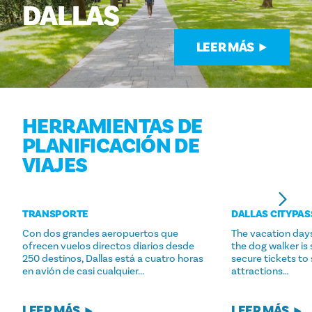
DALLAS
LEER MÁS
HERRAMIENTAS DE
PLANIFICACIÓN DE
VIAJES
TRANSPORTE
DALLAS CITYPAS
Con dos grandes aeropuertos que
The vacation day
ofrecen vuelos directos diarios desde
the dog walker is 
250 destinos, Dallas está a cuatro horas
secure tickets to
en avión de casi cualquier...
attractions…
LEER MÁS
LEER MÁS