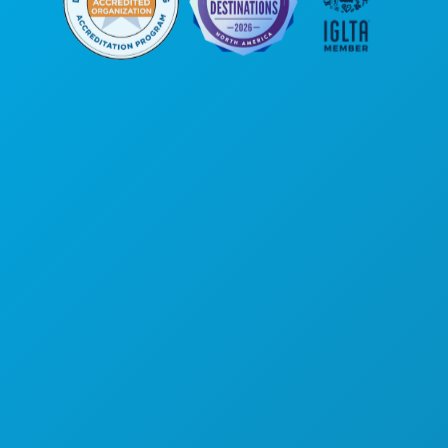
Oficinas centrales
1807 Ross Avenue
Suite 450
Dallas, Texas 75201
(214) 571-1000
COSAS QUE HACER
EVENTOS
COMIDA Y BEBIDA
EXPLORA
VIDA NOCTURNA
DEPORTES