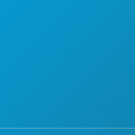
PLAN
CONOCE A
OFERTAS DE HOTELES
QUIÉNES SOMOS
OPORTUNIDADES PROFESIONALES
GUÍA OFICIAL PARA VISITANTES
ACCESIBILIDAD
SOSTENIBILIDAD
EXPERIENCIAS CULTURALES
PRENSA
BLOG
CONTÁCTANOS