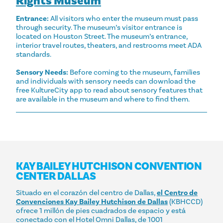
Rights Museum
Entrance:
All visitors who enter the museum must pass
through security. The museum’s visitor entrance is
located on Houston Street. The museum’s entrance,
interior travel routes, theaters, and restrooms meet ADA
standards.
Sensory Needs:
Before coming to the museum, families
and individuals with sensory needs can download the
free KultureCity app to read about sensory features that
are available in the museum and where to find them.
KAY BAILEY HUTCHISON CONVENTION
CENTER DALLAS
Situado en el corazón del centro de Dallas,
el Centro de
Convenciones Kay Bailey Hutchison de Dallas
(KBHCCD)
ofrece 1 millón de pies cuadrados de espacio y está
conectado con el Hotel Omni Dallas, de 1001