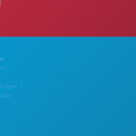
करने के लिए काम
हमारे बारे में
कार्यक्रम
करियर
भोजन पेय
आधिकारिक आगंतुक मार्गदर्शिका
अन्वेषण करना
सरल उपयोग
01
नाइटलाइफ़
वहनीयता
खेल
सांस्कृतिक अनुभव
योजना
प्रेस
मिलो
ब्लॉग
होटल ऑफर
हमसे संपर्क करें