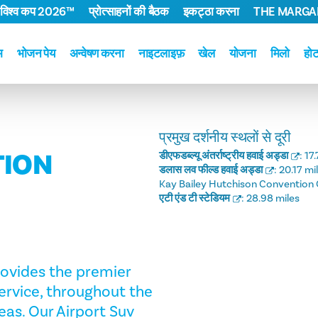
 विश्व कप 2026™
प्रोत्साहनों की बैठक
इकट्ठा करना
THE MARGAR
म
भोजन पेय
अन्वेषण करना
नाइटलाइफ़
खेल
योजना
मिलो
हो
प्रमुख दर्शनीय स्थलों से दूरी
TION
डीएफडब्ल्यू अंतर्राष्ट्रीय हवाई अड्डा
:
17.
डलास लव फील्ड हवाई अड्डा
:
20.17 mi
Kay Bailey Hutchison Convention 
एटी एंड टी स्टेडियम
:
28.98 miles
rovides the premier
ervice, throughout the
eas. Our Airport Suv