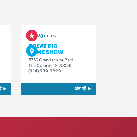
5.83 miles
GREAT BIG
GAME SHOW
5752 Grandscape Blvd
The Colony, TX 75056
(214) 239-3223
ं
और पढ़ें