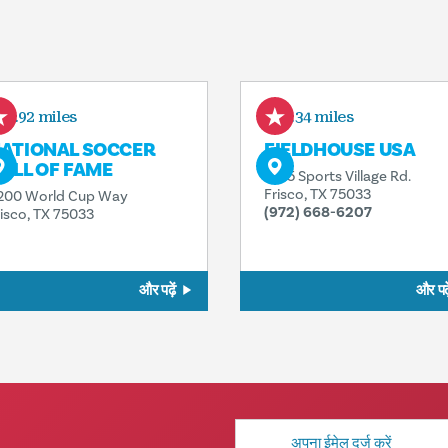
4.92 miles
5.34 miles
ATIONAL SOCCER
FIELDHOUSE USA
ALL OF FAME
6155 Sports Village Rd.
Frisco, TX 75033
200 World Cup Way
(972) 668-6207
risco, TX 75033
और पढ़ें
और पढ़े
मेल
पता