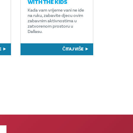
WITH THE KIDS
Kada vam vrijeme vani ne ide
na ruku, zabavite djecu ovim
zabavnim aktivnostima u
zatvorenom prostoru u
Dallasu.
E
ČITAJ VIŠE