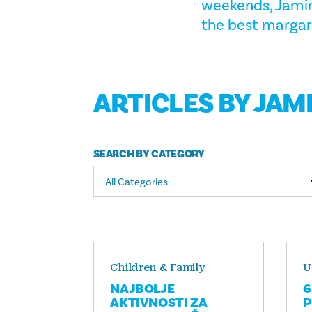
weekends, Jamina
the best margari
ARTICLES BY JAM
SEARCH BY CATEGORY
All Categories
Children & Family
U
NAJBOLJE
6
AKTIVNOSTI ZA
P