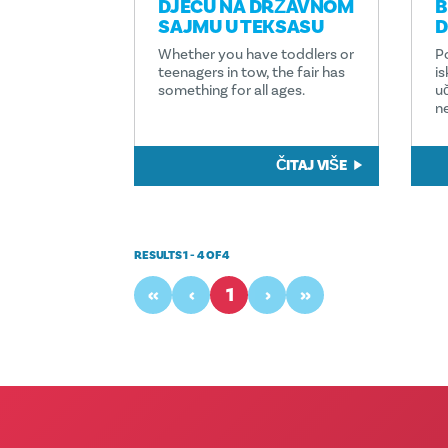
DJECU NA DRŽAVNOM
B
SAJMU U TEKSASU
D
Whether you have toddlers or
P
teenagers in tow, the fair has
i
something for all ages.
u
ne
ČITAJ VIŠE
RESULTS 1 - 4 OF 4
‹‹
‹
1
›
››