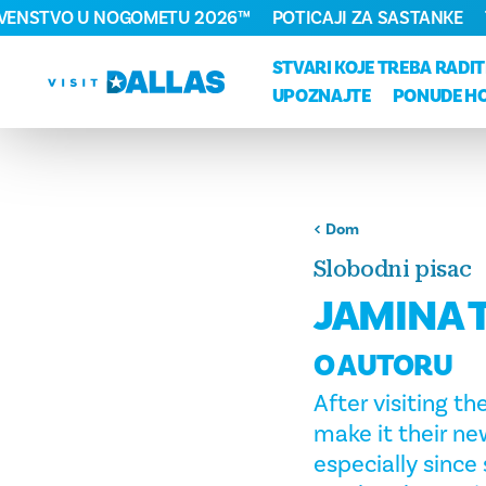
RVENSTVO U NOGOMETU 2026™
POTICAJI ZA SASTANKE
Preskoči na sadržaj
STVARI KOJE TREBA RADIT
UPOZNAJTE
PONUDE H
Dom
Slobodni pisac
JAMINA 
O AUTORU
After visiting t
make it their ne
especially since