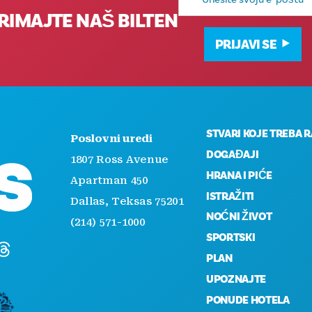
adresa
RIMAJTE NAŠ BILTEN
PRIJAVI SE
STVARI KOJE TREBA R
Poslovni uredi
DOGAĐAJI
1807 Ross Avenue
HRANA I PIĆE
Apartman 450
ISTRAŽITI
Dallas, Teksas 75201
NOĆNI ŽIVOT
(214) 571-1000
SPORTSKI
PLAN
UPOZNAJTE
PONUDE HOTELA