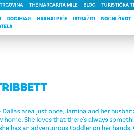
TRGOVINA
THE MARGARITA MILE
BLOG
TURISTIČKA 
I
DOGAĐAJI
HRANA I PIĆE
ISTRAŽITI
NOĆNI ŽIVOT
OTELA
TRIBBETT
he Dallas area just once, Jamina and her husba
w home. She loves that there's always somethi
 she has an adventurous toddler on her hands.