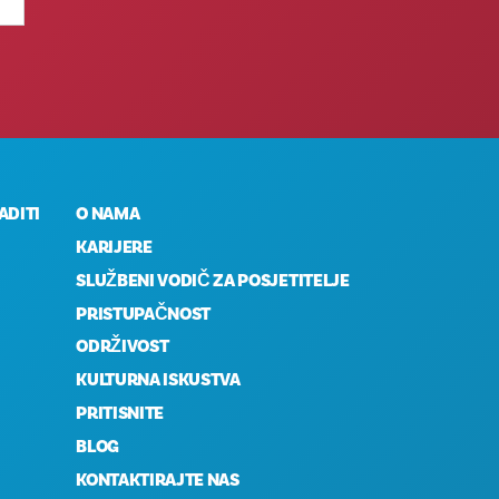
ADITI
O NAMA
KARIJERE
SLUŽBENI VODIČ ZA POSJETITELJE
PRISTUPAČNOST
ODRŽIVOST
KULTURNA ISKUSTVA
PRITISNITE
BLOG
KONTAKTIRAJTE NAS