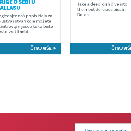
RIGE O SEBI U
Take a deep-dish dive into
ALLASU
the most delicious pies in
Dallas.
ogledajte naš popis ideja za
skustva i stvari koje možete
činiti ovaj mjesec kako biste
što vratili sebi.
ČITAJ VIŠE
ČITAJ VIŠ
E-
mail