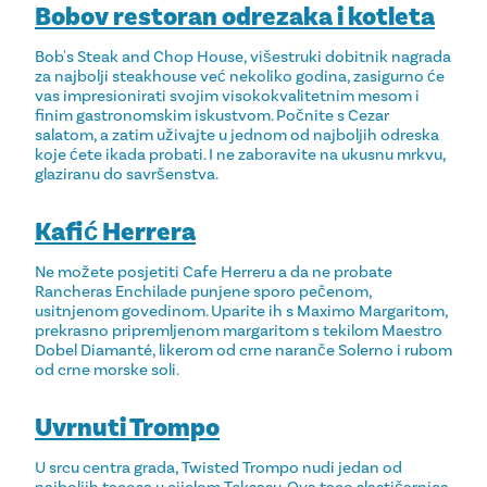
Bobov restoran odrezaka i kotleta
Bob's Steak and Chop House, višestruki dobitnik nagrada
za najbolji steakhouse već nekoliko godina, zasigurno će
vas impresionirati svojim visokokvalitetnim mesom i
finim gastronomskim iskustvom. Počnite s Cezar
salatom, a zatim uživajte u jednom od najboljih odreska
koje ćete ikada probati. I ne zaboravite na ukusnu mrkvu,
glaziranu do savršenstva.
Kafić Herrera
Ne možete posjetiti Cafe Herreru a da ne probate
Rancheras Enchilade punjene sporo pečenom,
usitnjenom govedinom. Uparite ih s Maximo Margaritom,
prekrasno pripremljenom margaritom s tekilom Maestro
Dobel Diamanté, likerom od crne naranče Solerno i rubom
od crne morske soli.
Uvrnuti Trompo
U srcu centra grada, Twisted Trompo nudi jedan od
najboljih tacosa u cijelom Teksasu. Ova taco slastičarnica