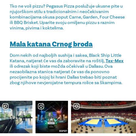
Tko ne voli pizzu? Pegasus Pizza poslužuje ukusne pite u
njujorškom stilu s tradicionalnim i neočekivanim
kombinacijama okusa poput Carne, Garden, Four Cheese
ili BBQ Brisket. Uparite svoju omiljenu pizzu s raznim
vinima, pivima i koktelima.
Mala katana Crnog broda
Dom nekih od najboljih sushija i sakea, Black Ship Little
Katana, natjerat će vas da zaboravite na roštilj,
Tex-Mex
ili odrezak koji biste možda očekivali u Dallasu. Ova
nezaobilazna stanica natjerat će vas da ponovno
procijenite po kojoj bi hrani Dallas trebao biti poznat
zbog njihove nevjerojatne tempura rolice sa škampima.