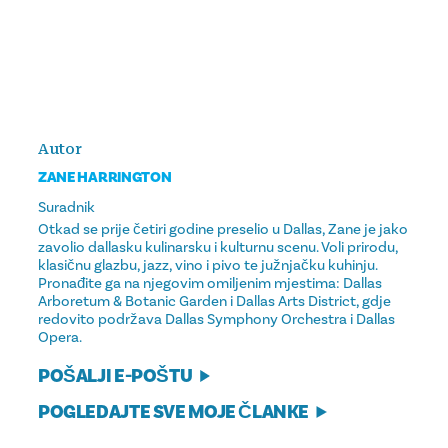
Autor
ZANE HARRINGTON
Suradnik
Otkad se prije četiri godine preselio u Dallas, Zane je jako
zavolio dallasku kulinarsku i kulturnu scenu. Voli prirodu,
klasičnu glazbu, jazz, vino i pivo te južnjačku kuhinju.
Pronađite ga na njegovim omiljenim mjestima: Dallas
Arboretum & Botanic Garden i Dallas Arts District, gdje
redovito podržava Dallas Symphony Orchestra i Dallas
Opera.
POŠALJI E-POŠTU
POGLEDAJTE SVE MOJE ČLANKE