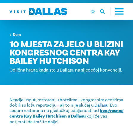
Preskoči na sadržaj
Dom
10 MJESTA ZA JELO U BLIZINI
KONGRESNOG CENTRA KAY
BAILEY HUTCHISON
Odlična hrana kada ste u Dallasu na sljedećoj konvenciji.
Negdje usput, restorani u hotelima i kongresnim centrima
dobili su lošu reputaciju - ali to nije slučaj u Dallasu. Evo
sedam restorana na pješačkoj udaljenosti od
kongresnog
centra Kay Bailey Hutchison u Dallasu
koji će vas
natjerati da tražite dalje!