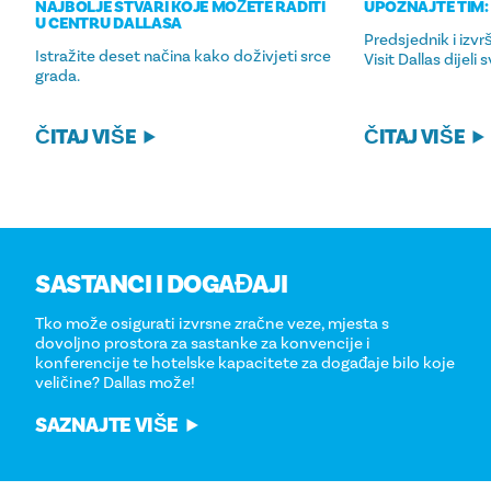
NAJBOLJE STVARI KOJE MOŽETE RADITI
UPOZNAJTE TIM:
U CENTRU DALLASA
Predsjednik i izvr
Istražite deset načina kako doživjeti srce
Visit Dallas dijeli
grada.
ČITAJ VIŠE
ČITAJ VIŠE
SASTANCI I DOGAĐAJI
Tko može osigurati izvrsne zračne veze, mjesta s
dovoljno prostora za sastanke za konvencije i
konferencije te hotelske kapacitete za događaje bilo koje
veličine? Dallas može!
SAZNAJTE VIŠE