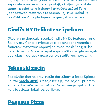
započela je na benzinskoj postaji, ali nije dugo ostala
tamo – posjetite je jednom i znat ćete zašto! To je
jednostavan restoran s tacosima koji nudi nekoliko
različitih veličina pladnjeva nevjerojatnih tacosa.
Cindi's NY Delikatese i pekara
Otvoren za doručak i ručak, Cindi's NY Delicatessen and
Bakery savršeno je mjesto za proslavu dana varanja s
francuskim tostom napravljenim od maslačnog kruha
hala. Dallas možda ima reputaciju blještavila i glamura, ali
ovaj ukusni doručak neće puno oštetiti vaš novčanik.
Teksaški začin
Započnite dan na pravi način doručkom u Texas Spiceu
unutar
hotela Omni
. Uz zdjelice s jajima koje su pripremili
kuhari i domaće pecivo, uživat ćete u nevjerojatnoj hrani
koja je svježa i lokalnog porijekla.
Pegasus Pizza