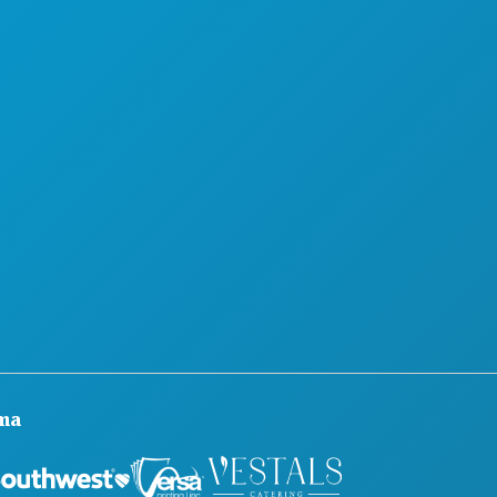
SLUŽBENI VODIČ ZA POSJETITELJE
PRISTUPAČNOST
ODRŽIVOST
KULTURNA ISKUSTVA
PRITISNITE
BLOG
KONTAKTIRAJTE NAS
ma