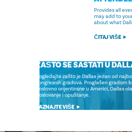
Provides all eve
may add to your
about what Dalla
ČITAJ VIŠE
ZAŠTO SE SASTATI U DA
Pogledajte zašto je Dallas jedan od naj
kongresnih gradova. Proglašen gradom b
poslovno orijentirane u Americi, Dallas 
poslovanje i opuštanje.
SAZNAJTE VIŠE