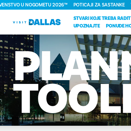
RVENSTVO U NOGOMETU 2026™
POTICAJI ZA SASTANKE
Preskoči na sadržaj
STVARI KOJE TREBA RADIT
UPOZNAJTE
PONUDE H
PLAN
TOOL