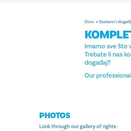
Dom
Sastanci i događa
KOMPLET
Imamo sve što v
Trebate li nas k
događaj?
Our professiona
PHOTOS
Look through our gallery of rights-