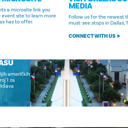
MEDIA
nts a microsite link you
 event site to learn more
Follow us for the newest t
s has to offer.
must-see stops in Dallas, T
CONNECT WITH US
LLASU
boljih američkih
roj 1 za
olakšava