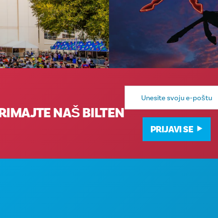
E-
mail
adresa
RIMAJTE NAŠ BILTEN
PRIJAVI SE
STVARI KOJE TREBA R
Poslovni uredi
DOGAĐAJI
1807 Ross Avenue