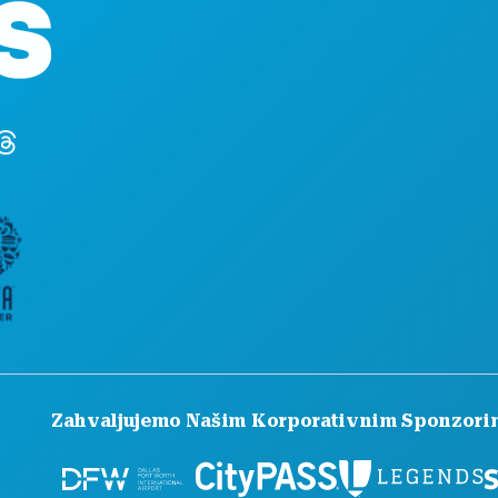
HRANA I PIĆE
Apartman 450
ISTRAŽITI
Dallas, Teksas 75201
NOĆNI ŽIVOT
(214) 571-1000
SPORTSKI
PLAN
UPOZNAJTE
PONUDE HOTELA
Zahvaljujemo Našim Korporativnim Sponzori