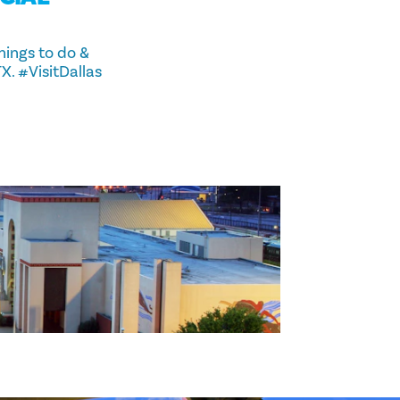
hings to do &
X. #VisitDallas