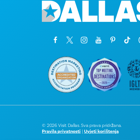
© 2026 Visit Dallas. Sva prava pridržana.
Pravila privatnosti
|
Uvjeti korištenja