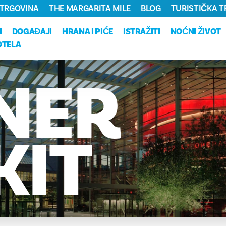
TRGOVINA
THE MARGARITA MILE
BLOG
TURISTIČKA 
I
DOGAĐAJI
HRANA I PIĆE
ISTRAŽITI
NOĆNI ŽIVOT
OTELA
NER
KIT