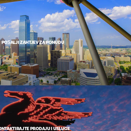
POŠALJI ZAHTJEV ZA PONUDU
ONTAKTIRAJTE PRODAJU I USLUGE