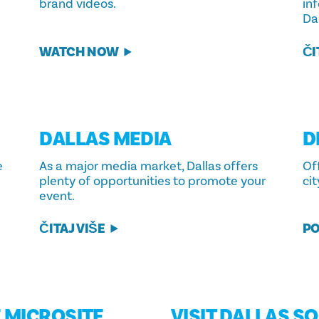
brand videos.
in
Dal
WATCH NOW
ČI
DALLAS MEDIA
D
e
As a major media market, Dallas offers
Off
plenty of opportunities to promote your
cit
event.
ČITAJ VIŠE
PO
 MICROSITE
VISIT DALLAS SO