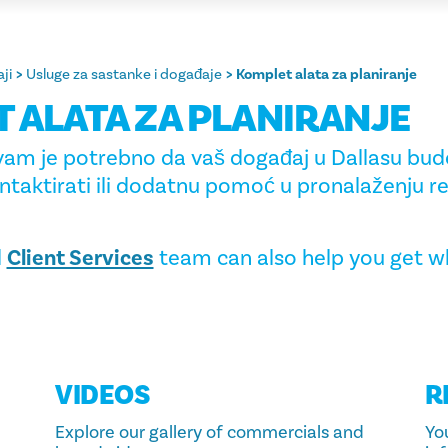
ji
Usluge za sastanke i događaje
Komplet alata za planiranje
 ALATA ZA PLANIRANJE
am je potrebno da vaš događaj u Dallasu bude
ontaktirati ili dodatnu pomoć u pronalaženju r
l
Client Services
team can also help you get w
VIDEOS
R
Explore our gallery of commercials and
You