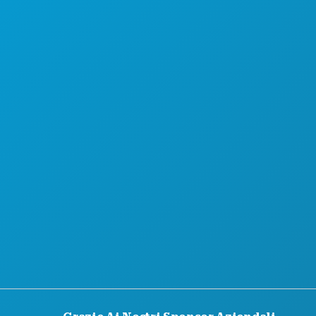
SCOPRI
OFFERTE ALBERGHIERE
CHI SIAMO
OPPORTUNITÀ DI LAVORO
GUIDA UFFICIALE PER I VISITATORI
ACCESSIBILITÀ
SOSTENIBILITÀ
ESPERIENZE CULTURALI
STAMPA
BLOG
CONTATTACI