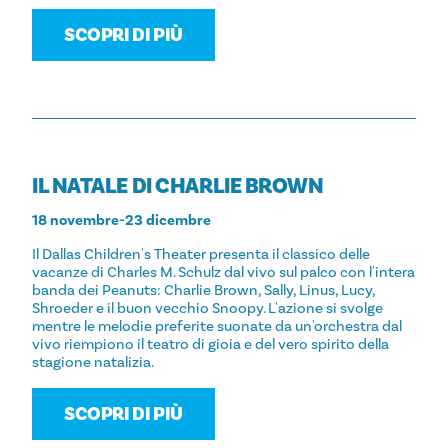
SCOPRI DI PIÙ
IL NATALE DI CHARLIE BROWN
18 novembre-23 dicembre
Il Dallas Children's Theater presenta il classico delle
vacanze di Charles M. Schulz dal vivo sul palco con l'intera
banda dei Peanuts: Charlie Brown, Sally, Linus, Lucy,
Shroeder e il buon vecchio Snoopy. L'azione si svolge
mentre le melodie preferite suonate da un'orchestra dal
vivo riempiono il teatro di gioia e del vero spirito della
stagione natalizia.
SCOPRI DI PIÙ