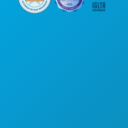
Sedi aziendali
1807 Ross Avenue
Suite 450
Dallas, Texas 75201
(214) 571-1000
COSE DA FARE
EVENTI
CIBO E BEVANDE
ESPLORA
VITA NOTTURNA
SPORT
PIANO