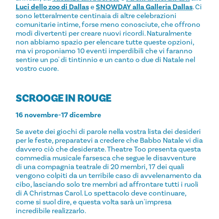
Luci dello zoo di Dallas
e
SNOWDAY alla Galleria Dallas
. Ci
sono letteralmente centinaia di altre celebrazioni
comunitarie intime, forse meno conosciute, che offrono
modi divertenti per creare nuovi ricordi. Naturalmente
non abbiamo spazio per elencare tutte queste opzioni,
ma vi proponiamo 10 eventi imperdibili che vi faranno
sentire un po' di tintinnio e un canto o due di Natale nel
vostro cuore.
SCROOGE IN ROUGE
16 novembre-17 dicembre
Se avete dei giochi di parole nella vostra lista dei desideri
per le feste, preparatevi a credere che Babbo Natale vi dia
davvero ciò che desiderate. Theatre Too presenta questa
commedia musicale farsesca che segue le disavventure
di una compagnia teatrale di 20 membri, 17 dei quali
vengono colpiti da un terribile caso di avvelenamento da
cibo, lasciando solo tre membri ad affrontare tutti i ruoli
di A Christmas Carol. Lo spettacolo deve continuare,
come si suol dire, e questa volta sarà un'impresa
incredibile realizzarlo.