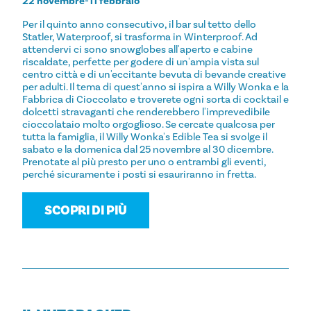
22 novembre-11 febbraio
Per il quinto anno consecutivo, il bar sul tetto dello
Statler, Waterproof, si trasforma in Winterproof. Ad
attendervi ci sono snowglobes all'aperto e cabine
riscaldate, perfette per godere di un'ampia vista sul
centro città e di un'eccitante bevuta di bevande creative
per adulti. Il tema di quest'anno si ispira a Willy Wonka e la
Fabbrica di Cioccolato e troverete ogni sorta di cocktail e
dolcetti stravaganti che renderebbero l'imprevedibile
cioccolataio molto orgoglioso. Se cercate qualcosa per
tutta la famiglia, il Willy Wonka's Edible Tea si svolge il
sabato e la domenica dal 25 novembre al 30 dicembre.
Prenotate al più presto per uno o entrambi gli eventi,
perché sicuramente i posti si esauriranno in fretta.
SCOPRI DI PIÙ