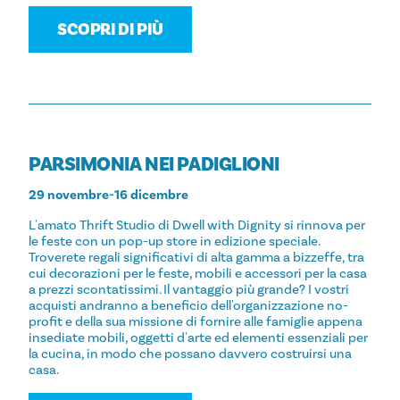
SCOPRI DI PIÙ
PARSIMONIA NEI PADIGLIONI
29 novembre-16 dicembre
L'amato Thrift Studio di Dwell with Dignity si rinnova per
le feste con un pop-up store in edizione speciale.
Troverete regali significativi di alta gamma a bizzeffe, tra
cui decorazioni per le feste, mobili e accessori per la casa
a prezzi scontatissimi. Il vantaggio più grande? I vostri
acquisti andranno a beneficio dell'organizzazione no-
profit e della sua missione di fornire alle famiglie appena
insediate mobili, oggetti d'arte ed elementi essenziali per
la cucina, in modo che possano davvero costruirsi una
casa.