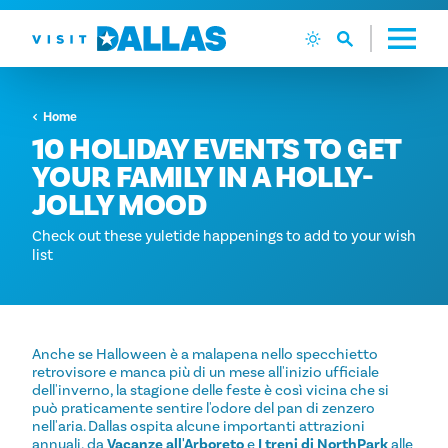
Vai al contenuto
Home
10 HOLIDAY EVENTS TO GET
YOUR FAMILY IN A HOLLY-
JOLLY MOOD
Check out these yuletide happenings to add to your wish
list
Anche se Halloween è a malapena nello specchietto
retrovisore e manca più di un mese all'inizio ufficiale
dell'inverno, la stagione delle feste è così vicina che si
può praticamente sentire l'odore del pan di zenzero
nell'aria. Dallas ospita alcune importanti attrazioni
annuali, da
Vacanze all'Arboreto
e
I treni di NorthPark
alle