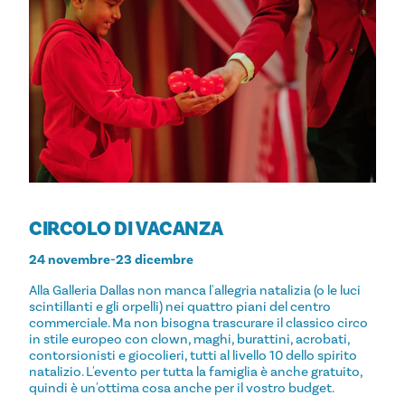
CIRCOLO DI VACANZA
24 novembre-23 dicembre
Alla Galleria Dallas non manca l'allegria natalizia (o le luci
scintillanti e gli orpelli) nei quattro piani del centro
commerciale. Ma non bisogna trascurare il classico circo
in stile europeo con clown, maghi, burattini, acrobati,
contorsionisti e giocolieri, tutti al livello 10 dello spirito
natalizio. L'evento per tutta la famiglia è anche gratuito,
quindi è un'ottima cosa anche per il vostro budget.