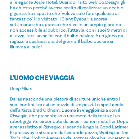
all'elegante Joule Hotel. Quando il sito web Co.Design gli
ha chiesto perché avesse scelto di realizzare un occhio
gigante, ha risposto che "voleva solo fare qualcosa di
fantastico". Ho visitato il Giant Eyeball la scorsa
settimana e ho appreso che vive in un ampio giardino
non accessibile al pubblico. Tuttavia, con i suoi 9 metri di
altezza, farsi un selfie con il bulbo oculare è un gioco da
ragazzi a qualsiasi ora del giorno. Il bulbo oculare si
illumina al buio!
L'UOMO CHE VIAGGIA
Deep Ellum
Dallas nasconde una pletora di sculture uniche entro i
suoi confini, tra cui un puzzle di tre pezzi. Lo spettacolo
dell'artista Brad Oldham,
L'uomo in viaggio
inizia con il
Risveglio
, che presenta solo una metà della testa di un
robot gigante circondata da uccelli canori metallici. Dopo
aver assistito al
Risveglio
, si scende lungo la Good Latimer
Expressway e si scopre dal secondo pezzo,
Waiting on the
Train
, che il robot è emerso dal sottosuolo e ha imparato a