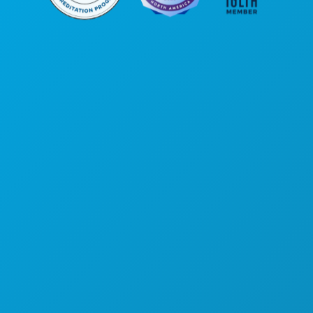
Sedi aziendali
1807 Ross Avenue
Suite 450
Dallas, Texas 75201
(214) 571-1000
COSE DA FARE
EVENTI
CIBO E BEVANDE
ESPLORA
VITA NOTTURNA
SPORT
PIANO