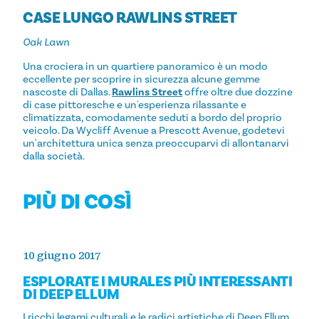
CASE LUNGO RAWLINS STREET
Oak Lawn
Una crociera in un quartiere panoramico è un modo
eccellente per scoprire in sicurezza alcune gemme
nascoste di Dallas.
Rawlins Street
offre oltre due dozzine
di case pittoresche e un'esperienza rilassante e
climatizzata, comodamente seduti a bordo del proprio
veicolo. Da Wycliff Avenue a Prescott Avenue, godetevi
un'architettura unica senza preoccuparvi di allontanarvi
dalla società.
PIÙ DI COSÌ
10 giugno 2017
ESPLORATE I MURALES PIÙ INTERESSANTI
DI DEEP ELLUM
I ricchi legami culturali e le radici artistiche di Deep Ellum