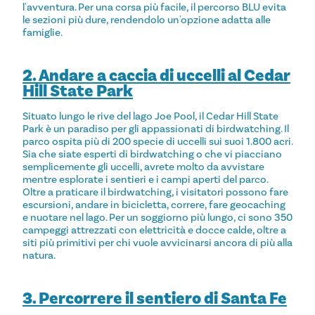
l'avventura. Per una corsa più facile, il percorso BLU evita
le sezioni più dure, rendendolo un'opzione adatta alle
famiglie.
2. Andare a caccia di uccelli al Cedar
Hill State Park
Situato lungo le rive del lago Joe Pool, il Cedar Hill State
Park è un paradiso per gli appassionati di birdwatching. Il
parco ospita più di 200 specie di uccelli sui suoi 1.800 acri.
Sia che siate esperti di birdwatching o che vi piacciano
semplicemente gli uccelli, avrete molto da avvistare
mentre esplorate i sentieri e i campi aperti del parco.
Oltre a praticare il birdwatching, i visitatori possono fare
escursioni, andare in bicicletta, correre, fare geocaching
e nuotare nel lago. Per un soggiorno più lungo, ci sono 350
campeggi attrezzati con elettricità e docce calde, oltre a
siti più primitivi per chi vuole avvicinarsi ancora di più alla
natura.
3. Percorrere il sentiero di Santa Fe