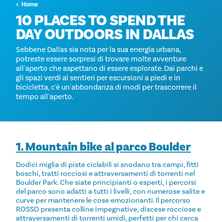
Home
10 PLACES TO SPEND THE
DAY OUTDOORS IN DALLAS
Sebbene Dallas sia nota per la sua energia urbana,
potreste essere sorpresi di trovare molte avventure
all'aperto che aspettano di essere esplorate. Dai parchi e
gli spazi verdi ai sentieri per escursioni a piedi e in
bicicletta, c'è un'abbondanza di modi per trascorrere il
tempo all'aperto.
1. Mountain bike al parco Boulder
Dodici miglia di piste ciclabili si snodano tra campi, fitti
boschi, tratti rocciosi e attraversamenti di torrenti nel
Boulder Park. Che siate principianti o esperti, i percorsi
del parco sono adatti a tutti i livelli, con numerose salite e
curve per mantenere le cose emozionanti. Il percorso
ROSSO presenta colline impegnative, discese rocciose e
attraversamenti di torrenti umidi, perfetti per chi cerca