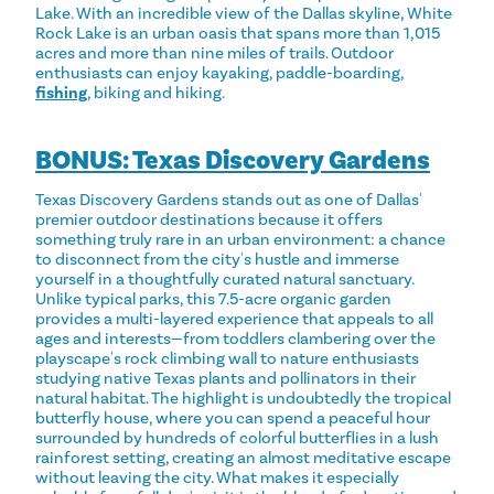
Lake. With an incredible view of the Dallas skyline, White
Rock Lake is an urban oasis that spans more than 1,015
acres and more than nine miles of trails. Outdoor
enthusiasts can enjoy kayaking, paddle-boarding,
fishing
, biking and hiking.
BONUS: Texas Discovery Gardens
Texas Discovery Gardens stands out as one of Dallas'
premier outdoor destinations because it offers
something truly rare in an urban environment: a chance
to disconnect from the city's hustle and immerse
yourself in a thoughtfully curated natural sanctuary.
Unlike typical parks, this 7.5-acre organic garden
provides a multi-layered experience that appeals to all
ages and interests—from toddlers clambering over the
playscape's rock climbing wall to nature enthusiasts
studying native Texas plants and pollinators in their
natural habitat. The highlight is undoubtedly the tropical
butterfly house, where you can spend a peaceful hour
surrounded by hundreds of colorful butterflies in a lush
rainforest setting, creating an almost meditative escape
without leaving the city. What makes it especially