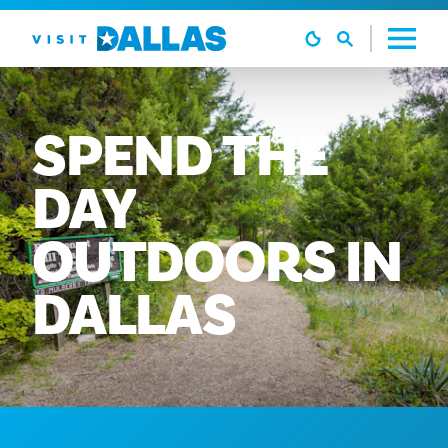
Vai al contenuto
SPEND
THE
DAY
OUTDOORS
IN
DALLAS