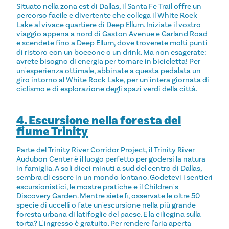
Situato nella zona est di Dallas, il Santa Fe Trail offre un
percorso facile e divertente che collega il White Rock
Lake al vivace quartiere di Deep Ellum. Iniziate il vostro
viaggio appena a nord di Gaston Avenue e Garland Road
e scendete fino a Deep Ellum, dove troverete molti punti
di ristoro con un boccone o un drink. Ma non esagerate:
avrete bisogno di energia per tornare in bicicletta! Per
un'esperienza ottimale, abbinate a questa pedalata un
giro intorno al White Rock Lake, per un'intera giornata di
ciclismo e di esplorazione degli spazi verdi della città.
4. Escursione nella foresta del
fiume Trinity
Parte del Trinity River Corridor Project, il Trinity River
Audubon Center è il luogo perfetto per godersi la natura
in famiglia. A soli dieci minuti a sud del centro di Dallas,
sembra di essere in un mondo lontano. Godetevi i sentieri
escursionistici, le mostre pratiche e il Children's
Discovery Garden. Mentre siete lì, osservate le oltre 50
specie di uccelli o fate un'escursione nella più grande
foresta urbana di latifoglie del paese. E la ciliegina sulla
torta? L'ingresso è gratuito. Per rendere l'aria aperta