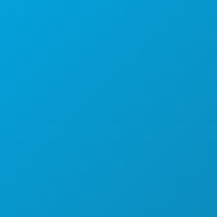
Sedi aziendali
1807 Ross Avenue
Suite 450
Dallas, Texas 75201
(214) 571-1000
COSE DA FARE
EVENTI
CIBO E BEVANDE
ESPLORA
VITA NOTTURNA
SPORT
PIANO
SCOPRI
OFFERTE ALBERGHIERE