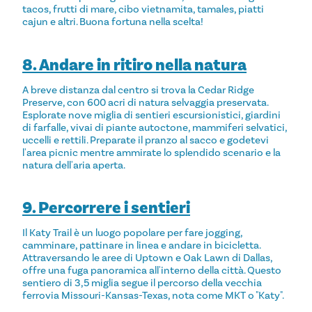
tacos, frutti di mare, cibo vietnamita, tamales, piatti
cajun e altri. Buona fortuna nella scelta!
8. Andare in ritiro nella natura
A breve distanza dal centro si trova la Cedar Ridge
Preserve, con 600 acri di natura selvaggia preservata.
Esplorate nove miglia di sentieri escursionistici, giardini
di farfalle, vivai di piante autoctone, mammiferi selvatici,
uccelli e rettili. Preparate il pranzo al sacco e godetevi
l'area picnic mentre ammirate lo splendido scenario e la
natura dell'aria aperta.
9. Percorrere i sentieri
Il Katy Trail è un luogo popolare per fare jogging,
camminare, pattinare in linea e andare in bicicletta.
Attraversando le aree di Uptown e Oak Lawn di Dallas,
offre una fuga panoramica all'interno della città. Questo
sentiero di 3,5 miglia segue il percorso della vecchia
ferrovia Missouri-Kansas-Texas, nota come MKT o "Katy".