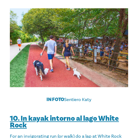
IN FOTO
Sentiero Katy
10. In kayak intorno al lago White
Rock
For an invigorating run (or walk) do a lap at White Rock