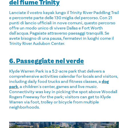
del fiume Trinity
Lanciate il vostro kayak lungo il Trinity River Paddling Trail
e percorrete parte delle 130 miglia del percorso. Con 21
punti di lancio ufficiali in nove comuni, questo percorso
offre un modo unico di vivere Dallas e Fort Worth
dall'acqua. Pagaiate attraverso paesaggi tranquilli. Se
avete bisogno di una pausa, fermatevi in luoghi come il
Trinity River Audubon Center.
6. Passeggiate nel verde
Klyde Warren Park is a 5.2-acre park that delivers a
comprehensive activities calendar for locals and visitors,
including daily food trucks and fitness classes, a
dog
park
, a children's center, games and live music.
Connectivity was key in picking the spot above Woodall
Rogers Freeway for the park; visitors can get to Klyde
Warren via foot, trolley or bicycle from multiple
neighborhoods.