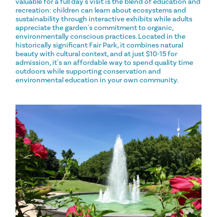
valuable for a full day's visit is the blend of education and
recreation: children can learn about ecosystems and
sustainability through interactive exhibits while adults
appreciate the garden's commitment to organic,
environmentally conscious practices. Located in the
historically significant Fair Park, it combines natural
beauty with cultural context, and at just $10-15 for
admission, it's an affordable way to spend quality time
outdoors while supporting conservation and
environmental education in your own community.