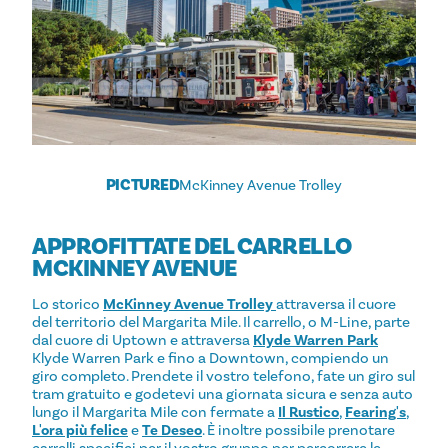
PICTURED
McKinney Avenue Trolley
APPROFITTATE DEL CARRELLO
MCKINNEY AVENUE
Lo storico
McKinney Avenue Trolley
attraversa il cuore
del territorio del Margarita Mile. Il carrello, o M-Line, parte
dal cuore di Uptown e attraversa
Klyde Warren Park
Klyde Warren Park e fino a Downtown, compiendo un
giro completo. Prendete il vostro telefono, fate un giro sul
tram gratuito e godetevi una giornata sicura e senza auto
lungo il Margarita Mile con fermate a
Il Rustico
,
Fearing's
,
L'ora più felice
e
Te Deseo
. È inoltre possibile prenotare