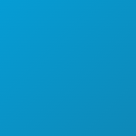
EVENTI
CIBO E BEVANDE
ESPLORA
VITA NOTTURNA
SPORT
PIANO
SCOPRI
OFFERTE ALBERGHIERE
CHI SIAMO
OPPORTUNITÀ DI LAVORO
GUIDA UFFICIALE PER I VISITATORI
ACCESSIBILITÀ
SOSTENIBILITÀ
ESPERIENZE CULTURALI