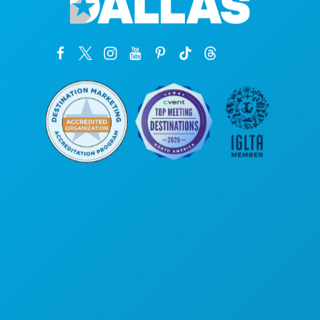
Sedi aziendali
1807 Ross Avenue
Suite 450
Dallas, Texas 75201
(214) 571-1000
COSE DA FARE