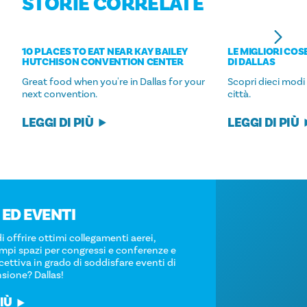
STORIE CORRELATE
10 PLACES TO EAT NEAR KAY BAILEY
LE MIGLIORI COS
HUTCHISON CONVENTION CENTER
DI DALLAS
Great food when you're in Dallas for your
Scopri dieci modi 
next convention.
città.
LEGGI DI PIÙ
LEGGI DI PIÙ
RIUNIONI ED EVENTI
Chi è in grado di offrire ottimi collegamenti aerei,
strutture con ampi spazi per congressi e conferenze e
una capacità ricettiva in grado di soddisfare eventi di
qualsiasi dimensione? Dallas!
SCOPRI DI PIÙ