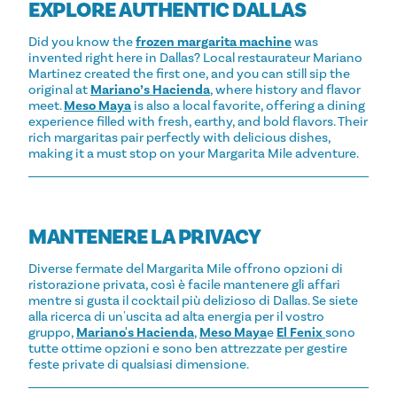
EXPLORE AUTHENTIC DALLAS
Did you know the
frozen margarita machine
was
invented right here in Dallas? Local restaurateur Mariano
Martinez created the first one, and you can still sip the
original at
Mariano’s Hacienda
, where history and flavor
meet.
Meso Maya
is also a local favorite, offering a dining
experience filled with fresh, earthy, and bold flavors. Their
rich margaritas pair perfectly with delicious dishes,
making it a must stop on your Margarita Mile adventure.
MANTENERE LA PRIVACY
Diverse fermate del Margarita Mile offrono opzioni di
ristorazione privata, così è facile mantenere gli affari
mentre si gusta il cocktail più delizioso di Dallas. Se siete
alla ricerca di un'uscita ad alta energia per il vostro
gruppo,
Mariano's Hacienda
,
Meso Maya
e
El Fenix
sono
tutte ottime opzioni e sono ben attrezzate per gestire
feste private di qualsiasi dimensione.