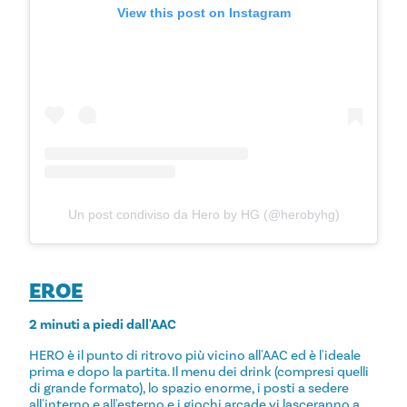
View this post on Instagram
Un post condiviso da Hero by HG (@herobyhg)
EROE
2 minuti a piedi dall'AAC
HERO è il punto di ritrovo più vicino all'AAC ed è l'ideale
prima e dopo la partita. Il menu dei drink (compresi quelli
di grande formato), lo spazio enorme, i posti a sedere
all'interno e all'esterno e i giochi arcade vi lasceranno a