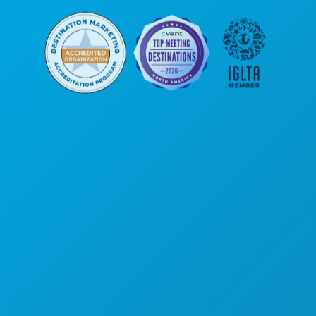
Sedi aziendali
1807 Ross Avenue
Suite 450
Dallas, Texas 75201
(214) 571-1000
COSE DA FARE
EVENTI
CIBO E BEVANDE
ESPLORA