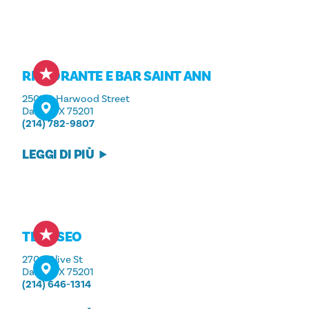
RISTORANTE E BAR SAINT ANN
2501 N. Harwood Street
Dallas, TX 75201
(214) 782-9807
LEGGI DI PIÙ
TE DESEO
2700 Olive St
Dallas, TX 75201
(214) 646-1314