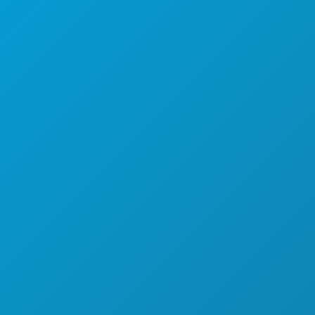
VITA NOTTURNA
SPORT
PIANO
SCOPRI
OFFERTE ALBERGHIERE
CHI SIAMO
OPPORTUNITÀ DI LAVORO
GUIDA UFFICIALE PER I VISITATORI
ACCESSIBILITÀ
SOSTENIBILITÀ
ESPERIENZE CULTURALI
STAMPA
BLOG
CONTATTACI