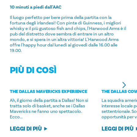
10 minuti a piedi dall'AAC
Il luogo perfetto per bere prima della partita con la
fortuna degli irlandesi! Con pinte di Guinness, i migliori
whisky e il più gustoso fish and chips, l'Harwood Arms è il
pub del distretto dove sembra di entrare in un altro
mondo, e si spera in un'altra vittoria! L'Harwood Arms
offre l'happy hour dal lunedì al giovedì dalle 16.00 alle
19.00.
PIÙ DI COSÌ
THE DALLAS MAVERICKS EXPERIENCE
THE DALLAS CO
Ah, il giorno della partita a Dallas! Non si
La squadra americ
tratta solo di basket, anche se i Dallas
interesse locale per
Mavericks ne fanno uno spettacolo.
settentrionale. S
Ecco...
opportunità per ve
LEGGI DI PIÙ
LEGGI DI PIÙ