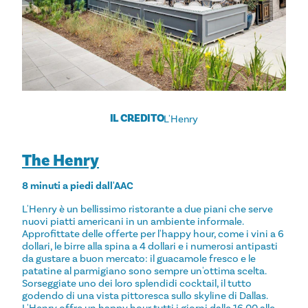
IL CREDITO
L'Henry
The Henry
8 minuti a piedi dall'AAC
L'Henry è un bellissimo ristorante a due piani che serve
nuovi piatti americani in un ambiente informale.
Approfittate delle offerte per l'happy hour, come i vini a 6
dollari, le birre alla spina a 4 dollari e i numerosi antipasti
da gustare a buon mercato: il guacamole fresco e le
patatine al parmigiano sono sempre un'ottima scelta.
Sorseggiate uno dei loro splendidi cocktail, il tutto
godendo di una vista pittoresca sullo skyline di Dallas.
L'Henry offre un happy hour tutti i giorni dalle 16.00 alle