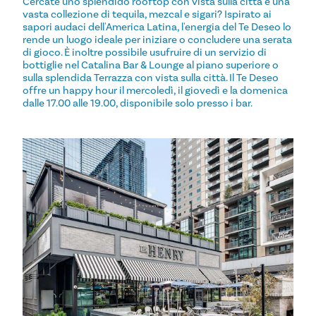
Cercate uno splendido rooftop con vista sulla città e una
vasta collezione di tequila, mezcal e sigari? Ispirato ai
sapori audaci dell'America Latina, l'energia del Te Deseo lo
rende un luogo ideale per iniziare o concludere una serata
di gioco. È inoltre possibile usufruire di un servizio di
bottiglie nel Catalina Bar & Lounge al piano superiore o
sulla splendida Terrazza con vista sulla città. Il Te Deseo
offre un happy hour il mercoledì, il giovedì e la domenica
dalle 17.00 alle 19.00, disponibile solo presso i bar.