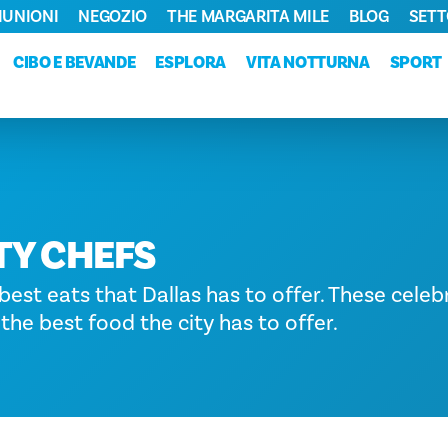
RIUNIONI
NEGOZIO
THE MARGARITA MILE
BLOG
SETT
CIBO E BEVANDE
ESPLORA
VITA NOTTURNA
SPORT
TY CHEFS
best eats that Dallas has to offer. These celeb
the best food the city has to offer.