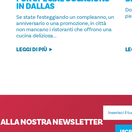
IN DALLAS
Do
pa
Se state festeggiando un compleanno, un
anniversario o una promozione, in città
non mancano i ristoranti che offrono una
cucina deliziosa...
LEGGI DI PIÙ
LE
Indirizzo
e-
mail
TI ALLA NOSTRA NEWSLETTER
ISCR