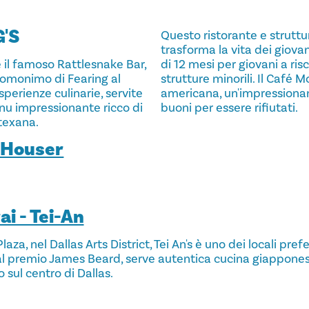
'S
Questo ristorante e struttu
trasforma la vita dei giova
 il famoso Rattlesnake Bar,
di 12 mesi per giovani a ri
e omonimo di Fearing al
strutture minorili. Il Café
sperienze culinarie, servite
americana, un'impressionant
menu impressionante ricco di
buoni per essere rifiutati.
 texana.
 Houser
ai - Tei-An
aza, nel Dallas Arts District, Tei An's è uno dei locali prefer
al premio James Beard, serve autentica cucina giapponese
 sul centro di Dallas.