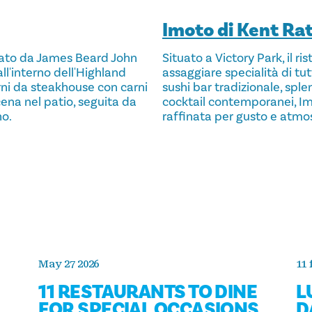
Imoto di Kent Ra
nato da James Beard John
Situato a Victory Park, il 
ll'interno dell'Highland
assaggiare specialità di tut
erni da steakhouse con carni
sushi bar tradizionale, sple
cena nel patio, seguita da
cocktail contemporanei, Im
no.
raffinata per gusto e atmo
May 27 2026
11 
11 RESTAURANTS TO DINE
L
FOR SPECIAL OCCASIONS
D