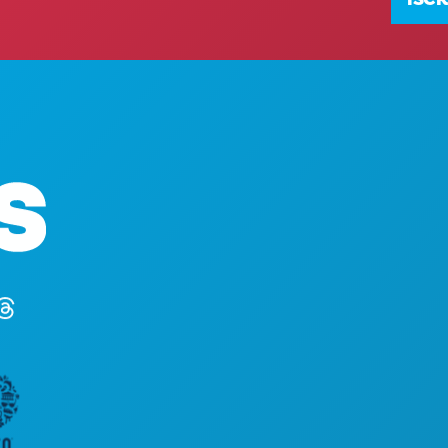
COSE DA F
Sedi aziendali
EVENTI
1807 Ross Avenue
CIBO E BE
Suite 450
ESPLORA
Dallas, Texas 75201
VITA NOTT
(214) 571-1000
SPORT
PIANO
SCOPRI
OFFERTE A