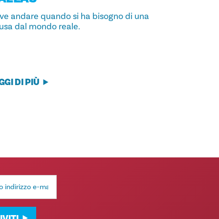
ve andare quando si ha bisogno di una
usa dal mondo reale.
GGI DI PIÙ
IVITI