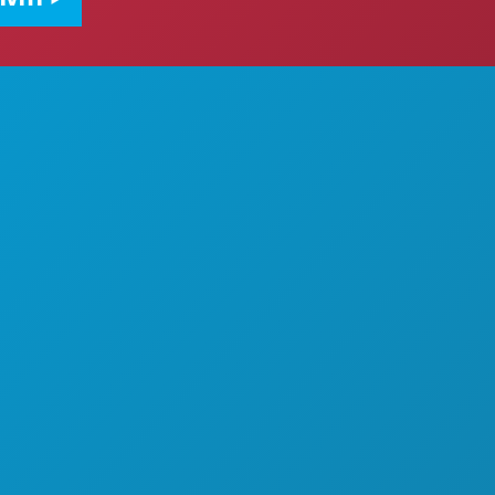
ARE
CHI SIAMO
OPPORTUNITÀ DI LAVORO
VANDE
GUIDA UFFICIALE PER I VISITATORI
ACCESSIBILITÀ
URNA
SOSTENIBILITÀ
ESPERIENZE CULTURALI
STAMPA
BLOG
LBERGHIERE
CONTATTACI