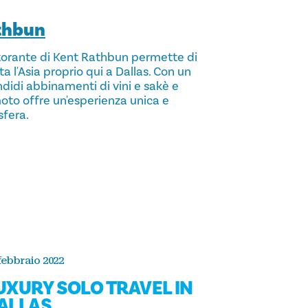
thbun
ristorante di Kent Rathbun permette di
ta l'Asia proprio qui a Dallas. Con un
ndidi abbinamenti di vini e sakè e
oto offre un'esperienza unica e
sfera.
febbraio 2022
UXURY SOLO TRAVEL IN
ALLAS