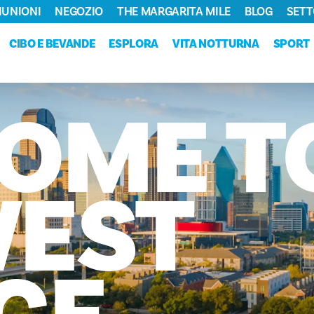
RIUNIONI
NEGOZIO
THE MARGARITA MILE
BLOG
SETT
CIBO E BEVANDE
ESPLORA
VITA NOTTURNA
SPORT
OME
T
EST