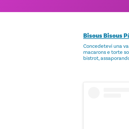
Bisous Bisous P
Concedetevi una vari
macarons e torte so
bistrot, assaporando