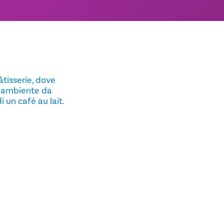
âtisserie, dove
e ambiente da
 un café au lait.