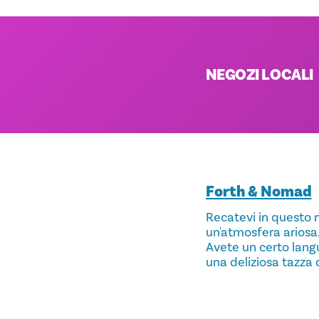
NEGOZI LOCALI
Forth & Nomad
Recatevi in questo m
un'atmosfera ariosa. 
Avete un certo langu
una deliziosa tazza d