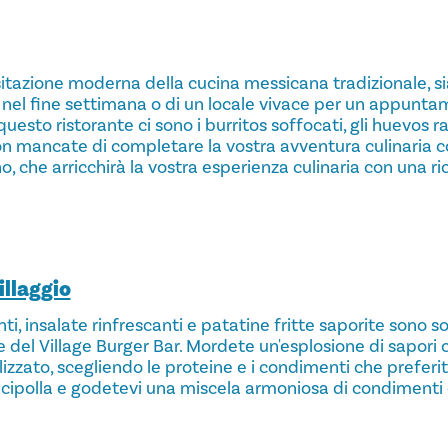
itazione moderna della cucina messicana tradizionale, sia
 nel fine settimana o di un locale vivace per un appuntam
 questo ristorante ci sono i burritos soffocati, gli huevos ra
Non mancate di completare la vostra avventura culinaria c
, che arricchirà la vostra esperienza culinaria con una r
illaggio
, insalate rinfrescanti e patatine fritte saporite sono so
 del Village Burger Bar. Mordete un'esplosione di sapori c
zzato, scegliendo le proteine e i condimenti che preferit
i cipolla e godetevi una miscela armoniosa di condimenti