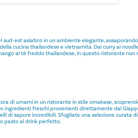
l sud-est asiatico in un ambiente elegante, assaporando l
 della cucina thailandese e vietnamita. Dai curry ai noodles
mango al tè freddo thailandese, in questo ristorante non
ra di umami in un ristorante in stile omakase, scoprendo
 Con ingredienti freschi provenienti direttamente dal Giapp
ivelli di sapore incredibili. Sfogliate una selezione curata di
ro pasto al drink perfetto.