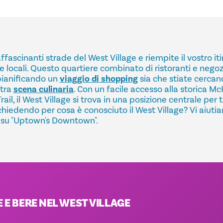
ffascinanti strade del West Village e riempite il vostro it
e locali. Questo quartiere combinato di ristoranti e nego
 pianificando un
viaggio di shopping
sia che stiate cerca
stra
scena culinaria
. Con un facile accesso alla storica M
rail, il West Village si trova in una posizione centrale per 
chiedendo per cosa è conosciuto il West Village? Vi aiuti
 su "Uptown's Downtown".
E BERE NEL WEST VILLAGE