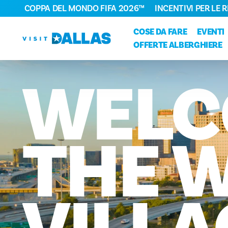
COPPA DEL MONDO FIFA 2026™
INCENTIVI PER LE 
Vai al contenuto
COSE DA FARE
EVENTI
OFFERTE ALBERGHIERE
WELC
THE
W