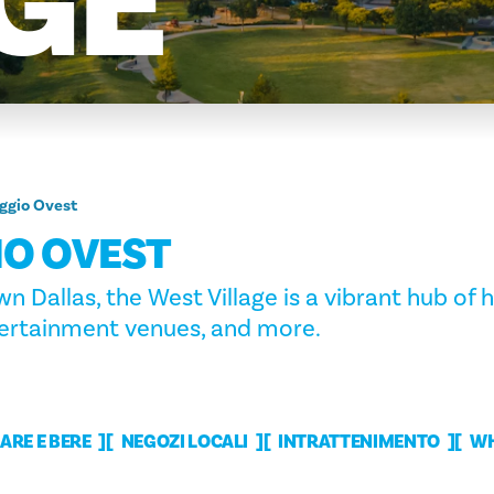
GE
aggio Ovest
IO OVEST
n Dallas, the West Village is a vibrant hub of 
tertainment venues, and more.
ARE E BERE
NEGOZI LOCALI
INTRATTENIMENTO
WH