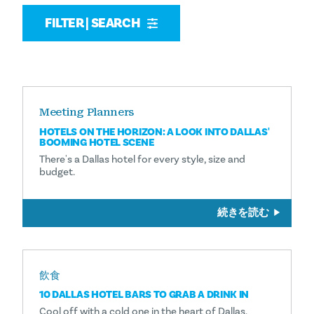
FILTER | SEARCH
Meeting Planners
HOTELS ON THE HORIZON: A LOOK INTO DALLAS'
BOOMING HOTEL SCENE
There's a Dallas hotel for every style, size and
budget.
続きを読む
飲食
10 DALLAS HOTEL BARS TO GRAB A DRINK IN
Cool off with a cold one in the heart of Dallas.