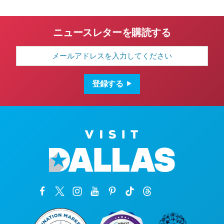
ニュースレターを購読する
メ
ー
ル
ア
ド
登録する
レ
ス