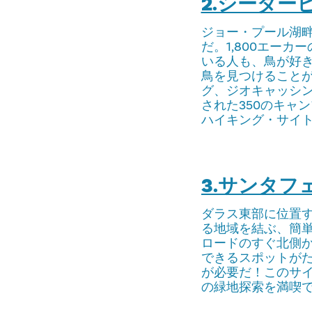
2.シーダ
ジョー・プール湖
だ。1,800エー
いる人も、鳥が好
鳥を見つけること
グ、ジオキャッシ
された350のキャ
ハイキング・サイ
3.サンタ
ダラス東部に位置
る地域を結ぶ、簡
ロードのすぐ北側
できるスポットが
が必要だ！このサ
の緑地探索を満喫で