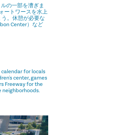
のトレイルの一部を漕ぎま
フォートワースを水上
ょう。休憩が必要な
n Center）など
 calendar for locals
ldren's center, games
rs Freeway for the
ple neighborhoods.