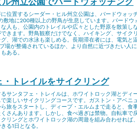
ーヒル州立公園でバードウォッチング
畔に位置するシーダー・ヒル州立公園は、バードウォッ
カーの敷地に200種以上の野鳥が生息しています。バード
きな人も、公園内のトレイルや広々とした野原を散策し
ができます。野鳥観察だけでなく、ハイキング、サイク
ング、湖での水泳も楽しめる。長期滞在者には、電気と
ンプ場が整備されているほか、より自然に近づきたい人
トもある。
フェ・トレイルをサイクリング
するサンタフェ・トレイルは、ホワイトロック湖とディ
単で楽しいサイクリングコースです。ガストン・アベニ
から旅をスタートし、ディープ・エルムまで走ると、食
たくさんあります。しかし、食べ過ぎは禁物。自転車で
イクリングとホワイトロック湖の周遊を組み合わせれば
きる1日となる。