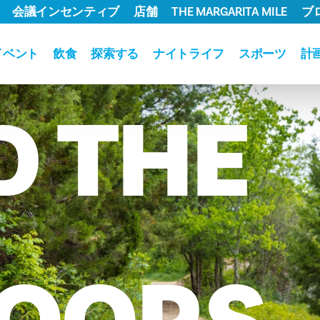
会議インセンティブ
店舗
THE MARGARITA MILE
ブ
イベント
飲食
探索する
ナイトライフ
スポーツ
計
D
THE