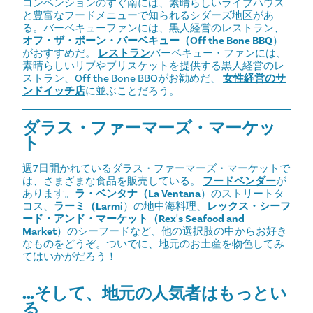
コンベンションのすぐ南には、素晴らしいライブハウス
と豊富なフードメニューで知られるシダーズ地区があ
る。バーベキューファンには、黒人経営のレストラン、
オフ・ザ・ボーン・バーベキュー（Off the Bone BBQ
）
がおすすめだ。
レストラン
バーベキュー・ファンには、
素晴らしいリブやブリスケットを提供する黒人経営のレ
ストラン、Off the Bone BBQがお勧めだ、
女性経営のサ
ンドイッチ店
に並ぶことだろう。
ダラス・ファーマーズ・マーケッ
ト
週7日開かれているダラス・ファーマーズ・マーケットで
は、さまざまな食品を販売している。
フードベンダー
が
あります。
ラ・ベンタナ（La Ventana
）のストリートタ
コス、
ラーミ（Larmi
）の地中海料理、
レックス・シーフ
ード・アンド・マーケット（Rex's Seafood and
Market
）のシーフードなど、他の選択肢の中からお好き
なものをどうぞ。ついでに、地元のお土産を物色してみ
てはいかがだろう！
...そして、地元の人気者はもっとい
る