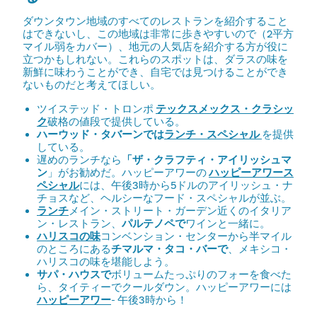
ダウンタウン地域のすべてのレストランを紹介すること
はできないし、この地域は非常に歩きやすいので（2平方
マイル弱をカバー）、地元の人気店を紹介する方が役に
立つかもしれない。これらのスポットは、ダラスの味を
新鮮に味わうことができ、自宅では見つけることができ
ないものだと考えてほしい。
ツイステッド・トロンポ
テックスメックス・クラシッ
ク
破格の値段で提供している。
ハーウッド・タバーンでは
ランチ・スペシャル
を提供
している。
遅めのランチなら
「ザ・クラフティ・アイリッシュマ
ン
」がお勧めだ。ハッピーアワーの
ハッピーアワース
ペシャル
には、午後3時から5ドルのアイリッシュ・ナ
チョスなど、ヘルシーなフード・スペシャルが並ぶ。
ランチ
メイン・ストリート・ガーデン近くのイタリア
ン・レストラン、
パルテノペで
ワインと一緒に。
ハリスコの味
コンベンション・センターから半マイル
のところにある
チマルマ・タコ・バーで
、メキシコ・
ハリスコの味を堪能しよう。
サパ・ハウスで
ボリュームたっぷりのフォーを食べた
ら、タイティーでクールダウン。ハッピーアワーには
ハッピーアワー
- 午後3時から！