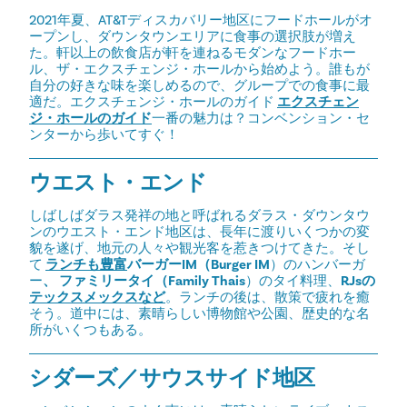
2021年夏、AT&Tディスカバリー地区にフードホールがオ
ープンし、ダウンタウンエリアに食事の選択肢が増え
た。軒以上の飲食店が軒を連ねるモダンなフードホー
ル、ザ・エクスチェンジ・ホールから始めよう。誰もが
自分の好きな味を楽しめるので、グループでの食事に最
適だ。エクスチェンジ・ホールのガイド
エクスチェン
ジ・ホールのガイド
一番の魅力は？コンベンション・セ
ンターから歩いてすぐ！
ウエスト・エンド
しばしばダラス発祥の地と呼ばれるダラス・ダウンタウ
ンのウエスト・エンド地区は、長年に渡りいくつかの変
貌を遂げ、地元の人々や観光客を惹きつけてきた。そし
て
ランチも豊富
バーガーIM（Burger IM
）のハンバーガ
ー
、
ファミリータイ（Family Thais
）のタイ料理、
RJsの
テックスメックスなど
。ランチの後は、散策で疲れを癒
そう。道中には、素晴らしい博物館や公園、歴史的な名
所がいくつもある。
シダーズ／サウスサイド地区