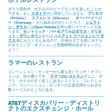
ホテルレストラン
ダラス滞在中、ホテルのロビーでランチを楽しむことが
できる。もし
スタトラー
に滞在しているなら、
プリモズ
（Primo's）
、
スフェレコ（Sfereco）
、
オーバーイージ
ー（Overeasy
）から始めるのがいいだろう。
シェラト
ン・ダラス
には
Open Paletteと
持ち帰りマーケットがあ
ります。
セントリック・バー＆グリルは
ダラス・マリオ
ット・ダウンタウン
または
ハイアット リージェンシー ダ
ラス
.他にもたくさんあるので、計画を立てる前にホテル
のダイニング・オプションと営業時間を必ずチェックし
よう！
ラマーのレストラン
コンベンション・センターから最も近いランチ・オプシ
ョンは、次の通りです。
ラマーのレストラン
オムニ・ダ
ラス・ホテルのすぐ近くにあるレストラン・コレクショ
ンで、コンベンション・センターの正面玄関からわずか
数メートルのところにある。
AT&Tディスカバリー・ディストリ
クトのエクスチェンジ・ホール