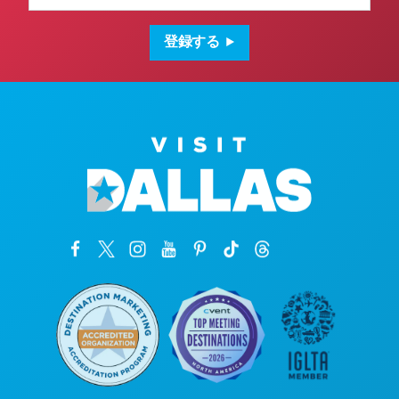
ル
ア
ド
登録する
レ
ス