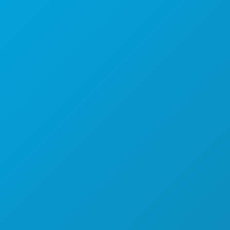
本社
1807 Ross Avenue
Suite 450
テキサス州ダラス 75201
(214) 571-1000
おすすめスポット
イベント
飲食
探索する
ナイトライフ
スポーツ
計画
ご紹介
ホテルの特典