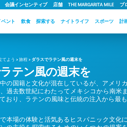
会議インセンティブ
店舗
THE MARGARITA MILE
ブ
イベント
飲食
探索する
ナイトライフ
スポーツ
計
立てよう
旅程
ダラスでラテン風の週末を
でラテン風の週末を
中の国籍と文化が混在しているが、アメリ
、過去数世紀にわたってメキシコから南米
ており、ラテンの風味と伝統の注入から最
で本場の体験と活気あるヒスパニック文化