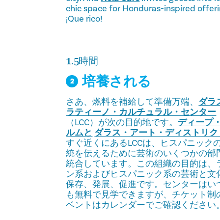
chic space for Honduras-inspired offeri
¡Que rico!
1.5時間
培養される
2
さあ、燃料を補給して準備万端、
ダラ
ラティーノ・カルチュラル・センター
（LCC）が次の目的地です。
ディープ
ルムと
ダラス・アート・ディストリク
すぐ近くにあるLCCは、ヒスパニック
統を伝えるために芸術のいくつかの部
統合しています。この組織の目的は、
ン系およびヒスパニック系の芸術と文
保存、発展、促進です。センターはい
も無料で見学できますが、チケット制
ベントはカレンダーでご確認ください