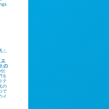
ngs.
ス・
・エ
トの
の伝
門を
ラテ
化の
つで
のイ
。