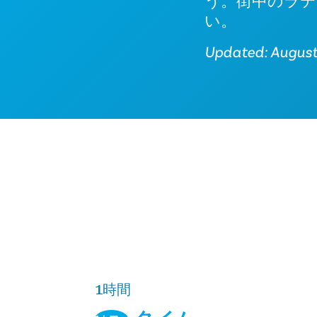
う。街中のラテ
い。
Updated: Augus
1時間