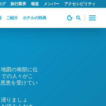
ログ
旅行業界
報道
メンバー
アクセシビリティ
画
ご紹介
ホテルの特典
カ地図の南部に位
までの人々がこ
も恩恵を受けてい
に浸りましょ