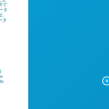
所で
ータ
は、
ータ
t
ve
6
Te