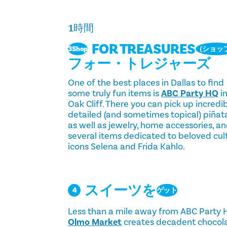
1時間
FOR TREASURES
3Shop
（ショッ
フォー・トレジャーズ
One of the best places in Dallas to find
some truly fun items is
ABC Party HQ
i
Oak Cliff. There you can pick up incredi
detailed (and sometimes topical) piñat
as well as jewelry, home accessories, a
several items dedicated to beloved cul
icons Selena and Frida Kahlo.
スイーツを
4
ゲット
Less than a mile away from ABC Party 
Olmo Market
creates decadent chocol