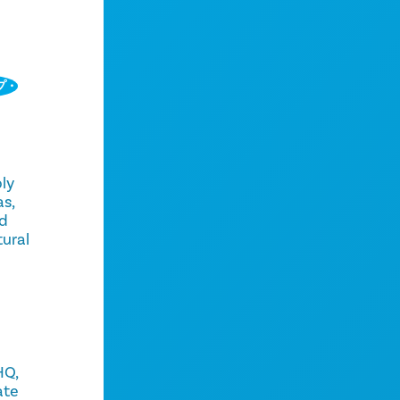
プ・
n
bly
as,
nd
tural
HQ,
ate