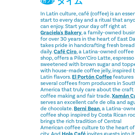
タイム
1カフェ
In Latin culture, café (coffee) is an essen
start to every day and a ritual that any
can enjoy. Start your day off right at
Graciela's Bakery
, a family-owned busi
for over 30 years in the heart of East Da
takes pride in handcrafting fresh bread
daily.
Café Ciro
, a Latina-owned coffee
shop, offers a Pilon’Ciro Latte, espresso
sweetened with brown sugar and topp
with house-made coffee jelly, inspired 
Latin flavors.
El Portón Coffee
features
several coffees from producers in Sout
America that truly care about the craft
coffee making and fair trade.
Xamán C
serves an excellent cafe de olla and ag
de chocolate.
Berni Bean
, a Latina-own
coffee shop inspired by Costa Rican roo
brings the rich tradition of Central
American coffee culture to the heart of
city. And
Hola Café
invites guests into it