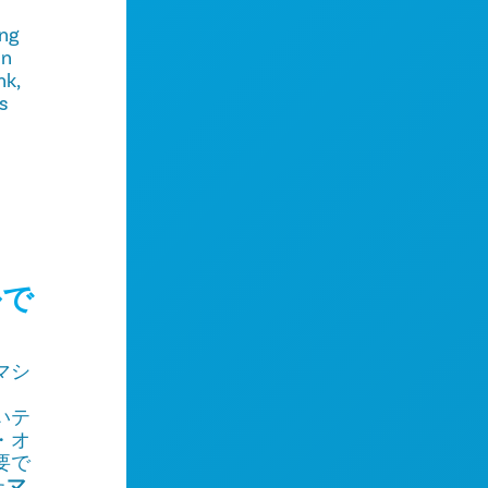
ing
an
nk,
s
ルで
マシ
いテ
・オ
要で
た
マ