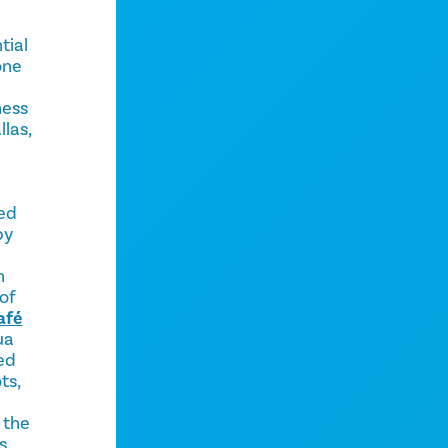
tial
one
ness
llas,
ed
by
h
 of
afé
ua
ed
ts,
 the
s