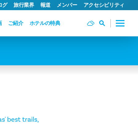
ログ
旅行業界
報道
メンバー
アクセシビリティ
画
ご紹介
ホテルの特典
' best trails,