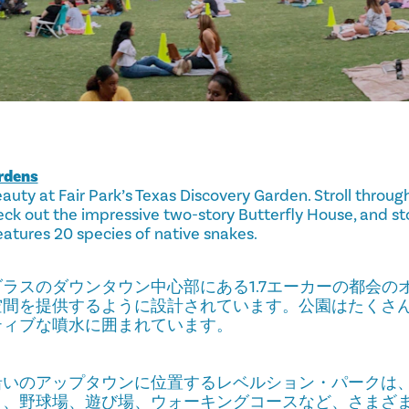
rdens
auty at Fair Park’s Texas Discovery Garden. Stroll through
eck out the impressive two-story Butterfly House, and st
eatures 20 species of native snakes.
ラスのダウンタウン中心部にある1.7エーカーの都会の
空間を提供するように設計されています。公園はたくさ
ティブな噴水に囲まれています。
いのアップタウンに位置するレベルション・パークは、
ト、野球場、遊び場、ウォーキングコースなど、さまざ