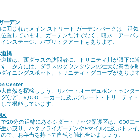
 ガーデン
に囲まれたメイン ストリート ガーデン パークは、活
に位置しています。ガーデンだけでなく、噴水、アーバ
メインステージ、パブリックアートもあります。
歩道橋
歩道橋は、西ダラスの訪問者に、トリニティ川が眼下に
ます。夕方には、ダラスのダウンタウンの壮大な景色を
のダイニングスポット、トリニティ・グローブがありま
on Center
の大自然を探検しよう。リバー・オーデュボン・センタ
グなど、6,000エーカーに及ぶグレート・トリニティ
として機能しています。
護区
で20分の距離にあるシダー・リッジ保護区は、600エ
が生い茂り、バタフライガーデンや9マイルに及ぶトレイ
るので、お弁当を持って自然と触れ合いましょう。