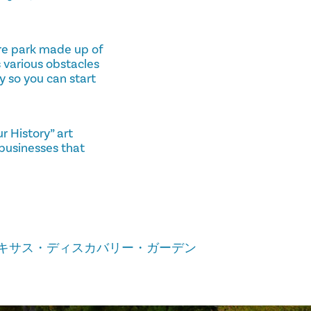
ure park made up of
s various obstacles
y so you can start
r History” art
 businesses that
キサス・ディスカバリー・ガーデン