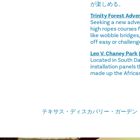
が楽しめる。
Trinity Forest Adve
Seeking a new adven
high ropes courses f
like wobble bridges,
off easy or challeng
Leo V. Chaney Park 
Located in South Dal
installation panels 
made up the Africa
テキサス・ディスカバリー・ガーデン