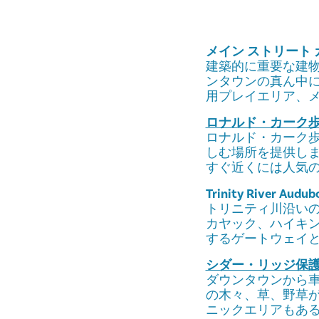
メイン ストリート
建築的に重要な建物
ンタウンの真ん中
用プレイエリア、
ロナルド・カーク
ロナルド・カーク
しむ場所を提供し
すぐ近くには人気
Trinity River Audub
トリニティ川沿い
カヤック、ハイキン
するゲートウェイ
シダー・リッジ保
ダウンタウンから車
の木々、草、野草
ニックエリアもあ