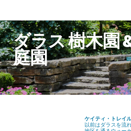
ダラス
樹木園
庭園
ケイティ・トレイ
以前はダラスを流