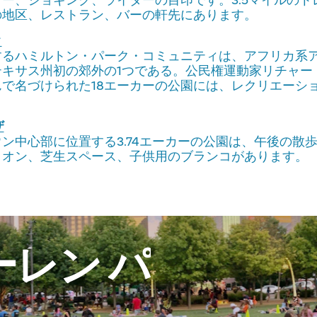
ー、ジョギング、ライダーの目印です。3.5マイルのト
の地区、レストラン、バーの軒先にあります。
ク
するハミルトン・パーク・コミュニティは、アフリカ系
テキサス州初の郊外の1つである。公民権運動家リチャー
で名づけられた18エーカーの公園には、レクリエーシ
ザ
ン中心部に位置する3.74エーカーの公園は、午後の散
リオン、芝生スペース、子供用のブランコがあります。
ーレン
パ