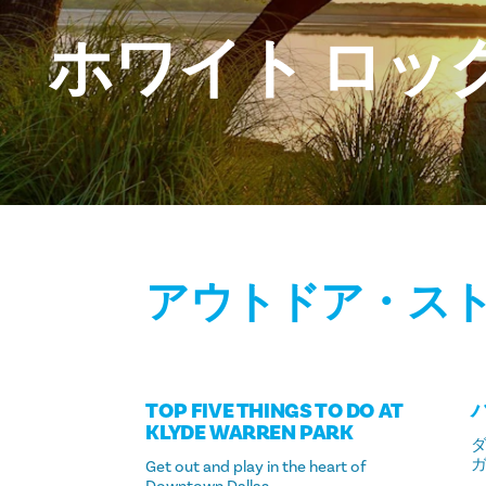
ホワイト
ロッ
アウトドア・ス
TOP FIVE THINGS TO DO AT
KLYDE WARREN PARK
Get out and play in the heart of