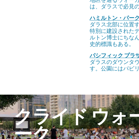
地区を通るウォーカ
は、ダラスで必見
ハミルトン・パー
ダラス北部に位置
特別に建設された
ルトン博士にちなん
史的標識もある。
パシフィック プラ
ダラスのダウンタウ
す。公園にはパビ
クライド
ウォ
ーク