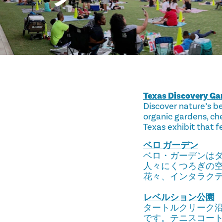
Texas Discovery Ga
Discover nature’s be
organic gardens, ch
Texas exhibit that f
ベロ ガーデン
ベロ・ガーデンはダ
人々にくつろぎの
花々、インタラク
レベルション公園
タートルクリーク沿
です。テニスコー