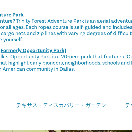
nture Park
ture? Trinity Forest Adventure Park is an aerial advent
or all ages. Each ropes course is self-guided and include
 cargo nets and zip lines with varying degrees of difficult
e yourself.
(Formerly Opportunity Park)
las, Opportunity Park is a 20-acre park that features “Ou
that highlight early pioneers, neighborhoods, schools and
n American community in Dallas.
テキサス・ディスカバリー・ガーデン
テ