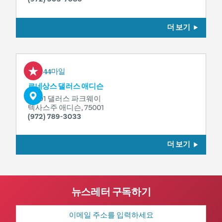
더 보기
0.44마일
르네상스 댈러스 애디슨
15201 댈러스 파크웨이
텍사스주 애디슨, 75001
(972) 789-3033
더 보기
뉴스레터 구독하기
이
메