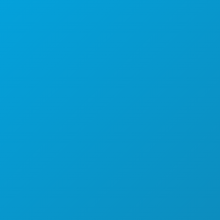
본사
1807 Ross Avenue
Suite 450
텍사스주 댈러스 75201
(214) 571-1000
즐길 거리
행사
음식 및 음료
탐색하기
야간 유흥
스포츠
계획
만나보세요
호텔 특가