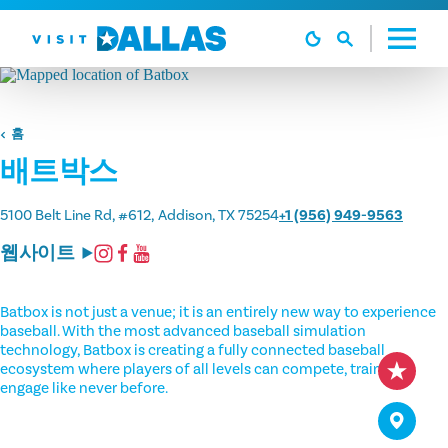
본문으로 건너뛰기
홈
배트박스
5100 Belt Line Rd, #612
Addison, TX 75254
+1 (956) 949-9563
웹사이트
Batbox is not just a venue; it is an entirely new way to experience
baseball. With the most advanced baseball simulation
technology, Batbox is creating a fully connected baseball
ecosystem where players of all levels can compete, train, and
engage like never before.