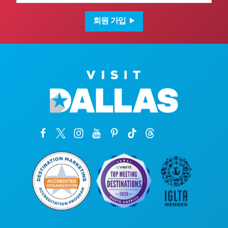
일
주
소
회원 가입