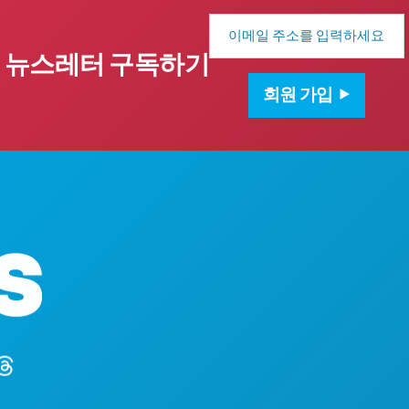
이
메
일
뉴스레터 구독하기
주
소
회원 가입
본사
1807 Ross 
Suite 450
텍사스주 댈러스
(214) 571-10