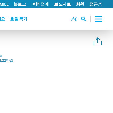
MILE
블로그
여행 업계
보도자료
회원
접근성
세요
호텔 특가
es
2.22마일