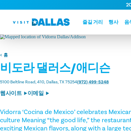
2
본문으로 건너뛰기
즐길 거리
행사
음
홈
비도라 댈러스/애디슨
5100 Beltline Road, 410
Dallas, TX 75254
(972) 499-5248
웹사이트
이메일
Vidorra ‘Cocina de Mexico’ celebrates Mexican
culture Meaning “the good life,” the restauran
exciting Mexican flavors, along with a large te