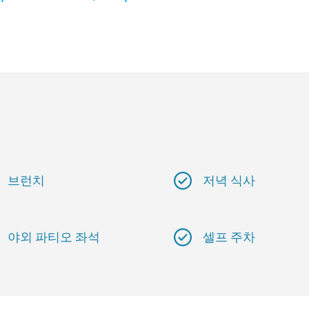
브런치
저녁 식사
야외 파티오 좌석
셀프 주차