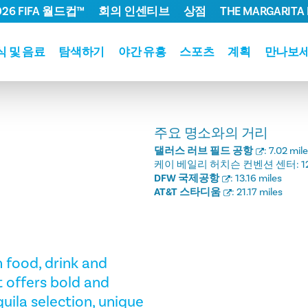
026 FIFA 월드컵™
회의 인센티브
상점
THE MARGARITA 
식 및 음료
탐색하기
야간 유흥
스포츠
계획
만나보
주요 명소와의 거리
댈러스 러브 필드 공항
:
7.02 mil
케이 베일리 허치슨 컨벤션 센터:
1
DFW 국제공항
:
13.16 miles
AT&T 스타디움
:
21.17 miles
 food, drink and
t offers bold and
quila selection, unique