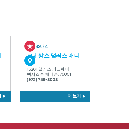
0.42마일
리
르네상스 댈러스 애디
슨
15201 댈러스 파크웨이
텍사스주 애디슨, 75001
(972) 789-3033
기
더 보기