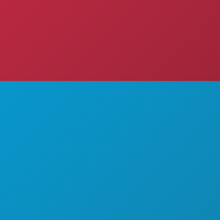
즐길 거리
회사 소개
행사
채용 정보
Avenue
음식 및 음료
공식 방문객 안내서
탐색하기
접근성
 75201
야간 유흥
지속 가능성
00
스포츠
문화 체험
계획
보도자료
만나보세요
블로그