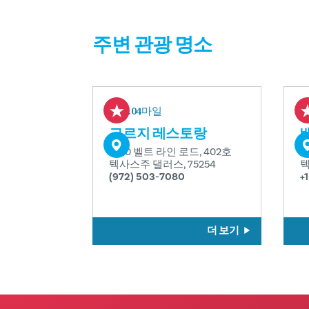
주변 관광 명소
0.04마일
고르지 레스토랑
5100 벨트 라인 로드, 402호
5
텍사스주 댈러스, 75254
텍
(972) 503-7080
+
더 보기