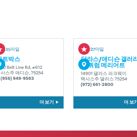
0.15마일
0.27마일
배트박스
달라스/애디슨 갤러
아 쿼럼 메리어트
100 Belt Line Rd, #612
사스주 애디슨, 75254
14901 댈러스 파크웨이
1 (956) 949-9563
텍사스주 댈러스 75254
(972) 661-2800
더 보기
더 보