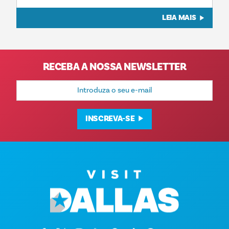
LEIA MAIS
RECEBA A NOSSA NEWSLETTER
Endereço
de
e-
mail
INSCREVA-SE