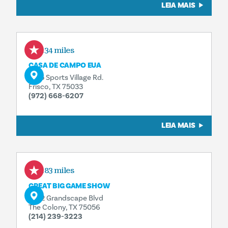
LEIA MAIS
5.34 miles
CASA DE CAMPO EUA
6155 Sports Village Rd.
Frisco, TX 75033
(972) 668-6207
LEIA MAIS
5.83 miles
GREAT BIG GAME SHOW
5752 Grandscape Blvd
The Colony, TX 75056
(214) 239-3223