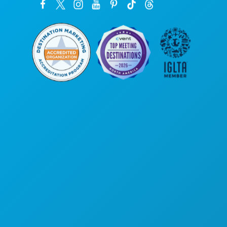
Sede da empresa
1807 Ross Avenue
Suite 450
Dallas, Texas 75201
(214) 571-1000