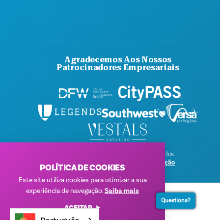
Agradecemos Aos Nossos
Patrocinadores Empresariais
© 2026 Visit Dallas. Todos os direitos reservados.
Política de Privacidade
|
Termos de Utilização
POLÍTICA DE COOKIES
Este site utiliza cookies para otimizar a sua
experiência de navegação.
Saiba mais
Questions?
ACEITAR