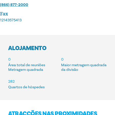
(866) 877-2000
Fax
12143575413
ALOJAMENTO
ALOJAMENTO
0
0
Área total de reuniões
Maior metragem quadrada
Metragem quadrada
da divisão
282
Quartos de hóspedes
ATRACÇÕES NAS PROXIMIDADES