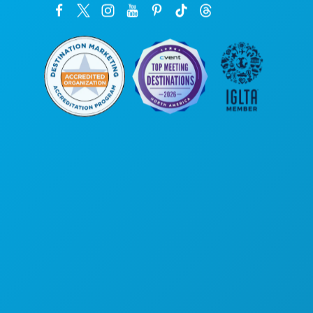
Sede da empresa
1807 Ross Avenue
Suite 450
Dallas, Texas 75201
(214) 571-1000
COISAS PARA FAZER
EVENTOS