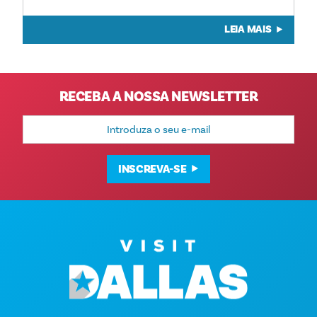
LEIA MAIS
RECEBA A NOSSA NEWSLETTER
Endereço
de
e-
mail
INSCREVA-SE